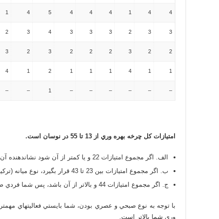
1
4
5
4
4
4
1
4
4
2
3
4
3
3
3
2
3
3
3
2
3
2
2
2
3
2
2
4
1
2
1
1
1
4
1
1
–
–
1
–
–
–
–
–
–
امتيازات كل چرخه بهره وري از 13 تا 55 در نوسان است.
الف. اگر مجموع امتيازات 22 و يا كمتر از آن شود نشاندهنده آن است كه شما فردي عصري هستيد.
ب. اگر مجموع امتيازات بين 23 تا 43 قرار بگيرد، نوع ميانه (تركيبي از صبخي و عصري) را نشان مي دهد.
ج. اگر مجموع امتيازات 44 و بالاتر از آن باشد، پس شما فردي صبحي هستيد.
با توجه به نوع صبحي و عصري بودن، شما بايستي فعاليتهاي مهمتر 
وري شما بالاتر است.