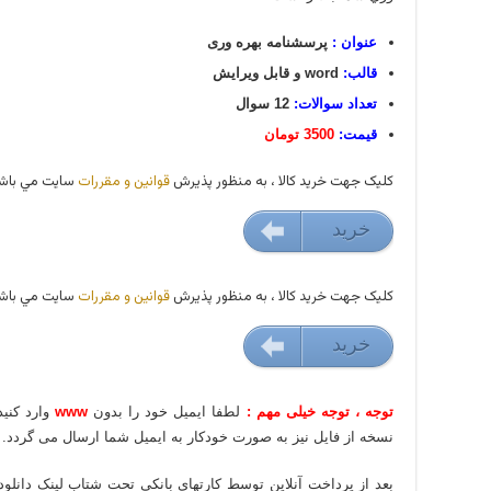
عنوان :
پرسشنامه بهره وری
قالب:
word و قابل ویرایش
تعداد سوالات:
12 سوال
قیمت:
3500 تومان
کليک جهت خريد کالا ، به منظور پذيرش
قوانين و مقررات
سايت مي باشد
خريد
35000 تومان
کليک جهت خريد کالا ، به منظور پذيرش
قوانين و مقررات
سايت مي باشد
خريد
35000 تومان
توجه ، توجه خیلی مهم :
لطفا ایمیل خود را بدون
www
وارد کنی
نسخه از فایل نیز به صورت خودکار به ایمیل شما ارسال می گردد.
بعد از پرداخت آنلاین توسط کارتهای بانکی تحت شتاب لینک دانلود