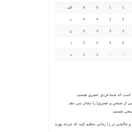
1
1
5
5
الف
2
2
4
4
ب
3
3
3
3
ج
4
4
2
2
د
–
–
1
1
ه
و چالشي تر را زماني تنظيم كنيد كه چرخه بهره