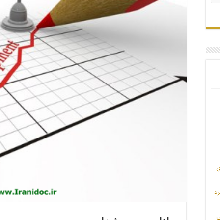
ی
رد
ی