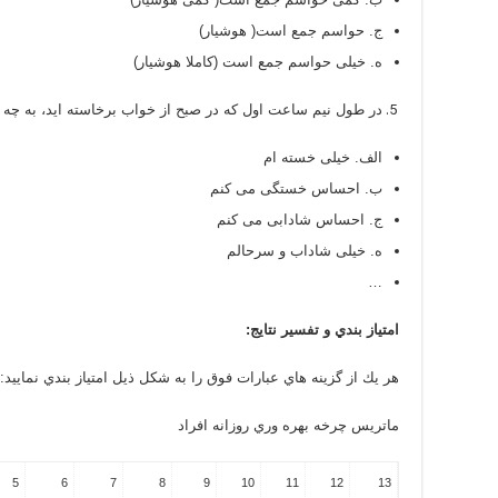
ج. حواسم جمع است( هوشیار)
ه. خیلی حواسم جمع است (کاملا هوشیار)
در طول نیم ساعت اول که در صبح از خواب برخاسته اید، به چه
الف. خیلی خسته ام
ب. احساس خستگی می کنم
ج. احساس شادابی می کنم
ه. خیلی شاداب و سرحالم
…
امتياز بندي و تفسير نتايج:
هر يك از گزينه هاي عبارات فوق را به شكل ذيل امتياز بندي نماييد:
ماتريس چرخه بهره وري روزانه افراد
5
6
7
8
9
10
11
12
13