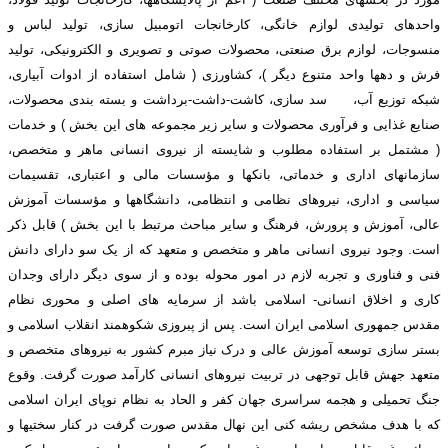
واحدهای تولیدی لوازم خانگی، کارخانجات اتومبیل سازی، تولید لباس و
منسوجات، لوازم برق صنعتی، محصولات صوتی و تصویری و الکترونیکی، تولید
فرش و دهها واحد متنوع دیگر )، کشاورزی ( شامل استفاده از ادوات آبیاری،
شبکه توزیع آب، سد سازی، کاشت-داشت-برداشت و بسته بندی محصولات،
صنایع غذایی و فرآوری محصولات و سایر زیر مجموعه های این بخش ) و خدمات
( مشتمل بر استفاده مطلوب و شایسته از نیروی انسانی ماهر و متخصص،
سازمانهای اداری و خدماتی، بانکها و مؤسسات مالی و اعتباری، تقسیمات
سیاسی و اداری، نیروهای نظامی و انتظامی، دانشگاهها و مؤسسات آموزش
عالی، آموزش و پرورش، فرهنگ و سایر مباحث مرتبط با این بخش ) قابل ذکر
است. وجود نیروی انسانی ماهر و متخصص و متعهد که از یک سو دارای دانش
فنی و فناوری و تجربه لازم در امور محوله بوده و از سوی دیگر دارای وجدان
کاری و اخلاق انسانی- اسلامی باشد از سرمایه های اصلی و محوری نظام
مقدس جمهوری اسلامی ایران است. پس از پبروزی شکوهمند انقلاب اسلامی و
بستر سازی توسعه آموزش عالی و درک نیاز مبرم کشور به نیروهای متخصص و
متعهد جهش قابل توجهی در تربیت نیروهای انسانی کارآمد صورت گرفت. وقوع
جنگ تحمیلی و هجمه سراسری جهان کفر و الحاد به نظام نوپای ایران اسلامی
که با هدف مشخص ریشه کنی این نهال مقدس صورت گرفت در کنار سختیها و