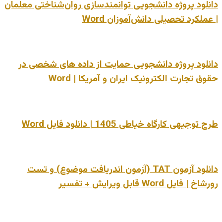
دانلود پروژه دانشجویی توانمندسازی روان‌شناختی معلمان
| عملکرد تحصیلی دانش‌آموزان Word
دانلود پروژه دانشجویی حمایت از داده های شخصی در
حقوق تجارت الکترونیک ایران و آمریکا | Word
طرح توجیهی کارگاه خیاطی 1405 | دانلود فایل Word
دانلود آزمون TAT (آزمون اندریافت موضوع) و تست
رورشاخ | فایل Word قابل ویرایش + تفسیر