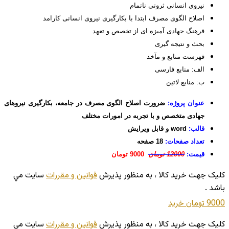
نیروی انسانی ثروتی ناتمام
اصلاح الگوی مصرف ابتدا با بکارگیری نیروی انسانی کارامد
فرهنگ جهادی آمیزه ای از تخصص و تعهد
بحث و نتیجه گیری
فهرست منابع و مآخذ
الف: منابع فارسی
ب: منابع لاتین
عنوان پروژه:
ضرورت اصلاح الگوی مصرف در جامعه، بکارگیری نیروهای
جهادی متخصص و با تجربه در امورات مختلف
قالب:
word و قابل ویرایش
تعداد صفحات:
18 صفحه
قیمت:
12000 تومان
9000 تومان
کليک جهت خريد کالا ، به منظور پذيرش
قوانين و مقررات
سايت مي
باشد .
9000 تومان
خريد
کليک جهت خريد کالا ، به منظور پذيرش
قوانين و مقررات
سايت مي