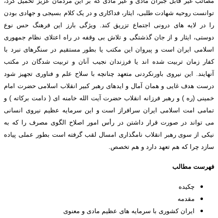
مصائب غیر قابل جبران مادی و غیر مادی که بر این مردمان عزیز تحمیل کرد،
توانست روحیه شهادت طلبی، ایثار، فداکاری و در یک کلام بسیجی و جهادی بودن
را در لایه های درونی اجتماع تزریق کند. ویژگی بارز این فرهنگ حس نوع
دوستی، ایثار و از جان گذشتگی و تلاش بی وقفه در راه اعتلای نظام جمهوری
اسلامی ایران است و پیروان این مکتب یا بطور مستقیم در سنگرهای نبرد با
کفار زمان تربیت شده اند یا فرزندان نجیب آنان و تربیت شدگان در مکتب
آنهایند. این نیروی باورنکردنی متعهد چنانچه با سلاح علم و فناوری تجهیز شود
درست هدف غایی و همان آمال و ایدهای رهبر کبیر انقلاب اسلامی حضرت امام
خمینی (ره ) و رهبر فرزانه انقلاب حضرت آیت الله خامنه ای ( دامت برکاته ) و
تمامی امت اسلامی ایران سرافراز است و این سرمایه عظیم نیروی انسانی
می تواند در صورت قرار داشتن در رأس امور اصلاح الگوی مصرف را که به
نیکی از سوی رهبر انقلاب نامگذاری امسال لقب گرفته است بطور عملی پیاده
سازد چرا که هم تعهد دارد و هم تخصص.
فهرست مطالب
چكيده
مقدمه
ایران کشوری با سرمایه های عظیم مادی و معنوی