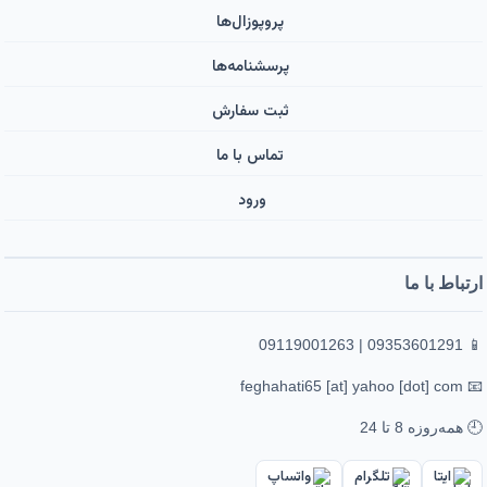
پروپوزال‌ها
پرسشنامه‌ها
ثبت سفارش
تماس با ما
ورود ‌
ارتباط با ما
📱 09353601291 | 09119001263
📧 feghahati65 [at] yahoo [dot] com
🕘 همه‌روزه 8 تا 24
ایتا
تلگرام
واتساپ