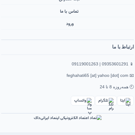
تماس با ما
ورود ‌
ارتباط با ما
📱 09353601291 | 09119001263
📧 feghahati65 [at] yahoo [dot] com
🕘 همه‌روزه 8 تا 24
ایتا
تلگرام
واتساپ