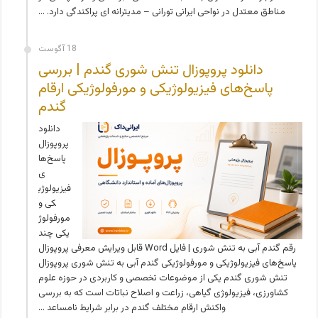
مناطق معتدل در نواحی ایرانی تورانی – مدیترانه ای پراکندگی دارد. …
18 آگوست
دانلود پروپوزال تنش شوری گندم | بررسی
پاسخ‌های فیزیولوژیکی و مورفولوژیکی ارقام
گندم
دانلود
پروپوزال
پاسخ‌ها
ی
فیزیولوژی
کی و
مورفولوژ
یکی چند
رقم گندم آبی به تنش شوری | فایل Word قابل ویرایش معرفی پروپوزال
پاسخ‌های فیزیولوژیکی و مورفولوژیکی گندم آبی به تنش شوری پروپوزال
تنش شوری گندم یکی از موضوعات تخصصی و کاربردی در حوزه علوم
کشاورزی، فیزیولوژی گیاهی، زراعت و اصلاح نباتات است که به بررسی
واکنش ارقام مختلف گندم در برابر شرایط نامساعد …