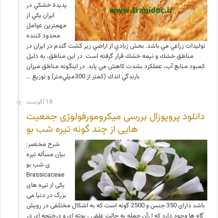
پديدة خشكي در
ايران يكي از
مهمترين عوامل
محدود كننده
توليدات زراعي مي باشد. بخش زيادي از اراضي زير كشت گندم در ايران در
مناطق خشك و نيمه خشك قرار گرفته است. در اين مناطق، به دليل
كمبود منابع آب، عملكرد بشدت كاهش مي يابد. در اينگونه مناطق ميزان
بارندگي اندك (كمتر از 300ميلي‌متر) و توزيع …
18 آگوست
دانلود پروپوزال بررسی میکرومورفولوژی جمعیت
هایی از چند گونه تیره شب بو
شرح مختصر:
بیان مسأله تیره
ی شب بو
Brassicaceae
یکی از تیره های
بزرگ در دنیا می
باشد دارای 350 جنس و 2500 گونه است که به اشکال مختلفی در رویش
گاه ها وجود دارد که ا زآن جمله به حالت علفی ، بوته ای و درختچه ای در