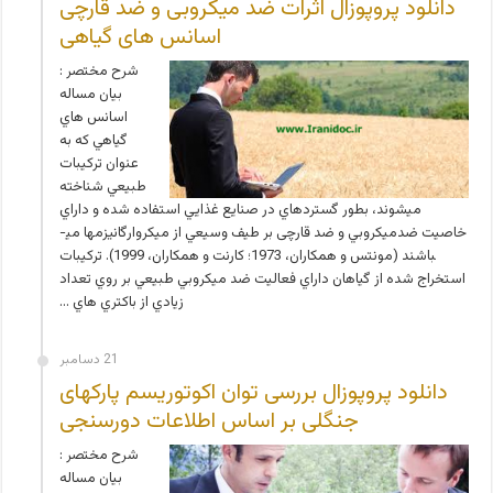
دانلود پروپوزال اثرات ضد میکروبی و ضد قارچی
اسانس های گیاهی
شرح مختصر :
بیان مساله
اسانس­ هاي
گياهي كه به
عنوان تركيبات
طبيعي شناخته
مي­شوند، بطور گسترده­اي در صنايع غذايي استفاده شده و داراي
خاصيت ضدميكروبي و ضد قارچی بر طيف وسيعي از ميكروارگانيزم­ها مي­
باشند (مونتس و همکاران، 1973؛ کارنت و همکاران، 1999). تركيبات
استخراج شده از گياهان داراي فعاليت ضد ميكروبي طبيعي بر روي تعداد
زيادي از باكتري هاي …
21 دسامبر
دانلود پروپوزال بررسی توان اکوتوریسم پارکهای
جنگلی بر اساس اطلاعات دورسنجی
شرح مختصر :
بیان مساله