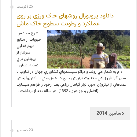
25 آگوست
دانلود پروپوزال روشهای خاک ورزی بر روی
عملکرد و رطوبت سطوح خاک ماش
شرح مختصر :
حبوبات از منابع
مهم غذايي
سرشار از
پروتئين براي
تغذيه انسان و
دام به شمار مي روند. و دراکوسيستم­هاي کشاورزي جهان در تناوب با
ساير گياهان زراعي و تثبيت نيتروژن جوي در همزيستي با باکتري­ها بخش
عمده­اي از نيتروژن مورد نياز گياهان زراعي بعد ازخود را فراهم مي­سازند
(افضلی و جواهری، 1392). هر ساله بعد از برداشت …
دسامبر, 2014
23 دسامبر