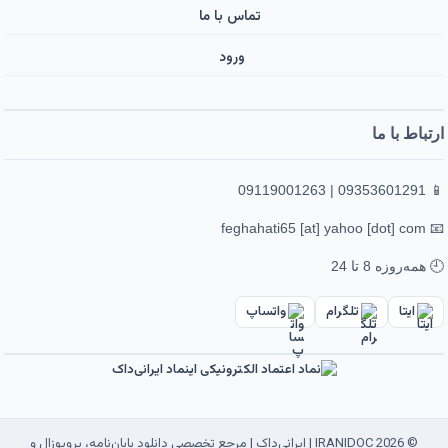
تماس با ما
ورود ‌
ارتباط با ما
📱 09353601291 | 09119001263
📧 feghahati65 [at] yahoo [dot] com
🕘 همه‌روزه 8 تا 24
ایتا
تلگرام
واتساپ
© 2026 IRANIDOC | ایرانی‌داک | مرجع تخصصی دانلود پایان‌نامه، پروپوزال و