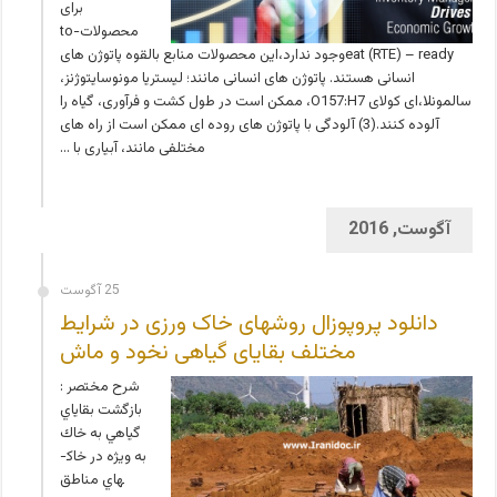
برای
محصولاتto-
eat (RTE) – readyوجود ندارد،این محصولات منابع بالقوه پاتوژن های
انسانی هستند. پاتوژن های انسانی مانند؛ لیستریا مونوسایتوژنز،
سالمونلا،ای کولای O157:H7، ممکن است در طول کشت و فرآوری، گیاه را
آلوده کنند.(3) آلودگی با پاتوژن های روده ای ممکن است از راه های
مختلفی مانند، آبیاری با …
آگوست, 2016
25 آگوست
دانلود پروپوزال روشهای خاک ورزی در شرایط
مختلف بقایای گیاهی نخود و ماش
شرح مختصر :
بازگشت بقاياي
گياهي به خاك
به ويژه در خاك­
هاي مناطق