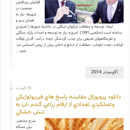
افزایش روز­افزون
جمعیت در
شهرها، نیاز به
فضای سبز و
ایجاد توسعه و حفاظت پارک­های جنگلی در حاشیه شهرها را ضروری
ساخته است (حکمتی،1381). امروزه نیاز به توسعه و احداث پارک­ جنگلی
و تفرجگاه­های طبیعی برای جذب گردشگر، ایجاد در­آمد، گذران اوقات
فراغت، تمدد اعصاب، حفاظت از منابع و ذخایر بیش از پیش احساس می­
شود …
آگوست, 2014
18 آگوست
دانلود پروپوزال مقايسه پاسخ هاي فيزيولوژيکي
وعملکردي تعدادي از ارقام زراعي گندم نان به
تنش خشکي
شرح مختصر:
بیان مسأله