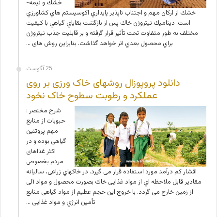
خشك و نيمه­
خشك از اركان مهم و اجتناب­ ناپذير پايداري اكوسيستم ­هاي كشاورزي
است. ديناميك نيتروژن خاك پس از بازگشت بقاياي گياهي با كيفيت
مختلف به طور متفاوت تحت تأثير قرار گرفته و بر قابليت جذب نيتروژن
براي محصول بعدي اثر خواهد گذاشت. بنابراین روش ­های …
25 آگوست
دانلود پروپوزال روشهای خاک ورزی بر روی
عملکرد و رطوبت سطوح خاک نخود
شرح مختصر :
حبوبات از منابع
مهم پروتئین
گیاهی بوده و در
اکثر غذاهای
مردم بخصوص
اقشار کم درآمد مورد استفاده قرار می گیرد. در خاک­هاي زراعی، سالیانه
مقادیر قابل ملاحظه­ اي از مواد غذایی خاك بصورت محصول و مواد آلی
از زمین خارج می­ گردد. با خروج این حجم عظیم از مواد گیاهی منابع
تأمین انرژي و مواد غذایی …