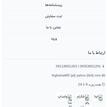
پرسشنامه‌ها
ثبت سفارش
تماس با ما
ورود ‌
ارتباط با ما
📱 09353601291 | 09119001263
📧 feghahati65 [at] yahoo [dot] com
🕘 همه‌روزه 8 تا 24
ایتا
تلگرام
واتساپ