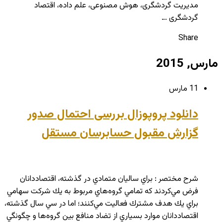
مدیریت گردشگری، هوش مصنوعی، علم داده، اقتصاد
گردشگری …
Share
مارس, 2015
11 مارس
دانلود پروپوزال بررسی احتمال صدور
گزارش مقبول حسابرسان مستقل
شرح مختصر : براي ساليان متمادي در گذشته، اقتصاددانان
فرض مي‌كردند كه تمامي گروه‌هاي مربوط به يك شركت سهامي
براي يك هدف مشترك فعاليت مي‌كنند؛ اما در سي سال گذشته،
اقتصاددانان موارد بسياري از تضاد منافع بين گروه‌ها و چگونگي