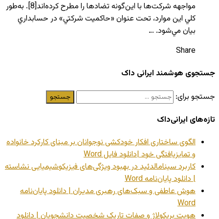
مواجهه شركت‌ها با اين‌گونه تضادها را مطرح كرده‌اند[8]. به‌طور
كلي اين موارد، تحت عنوان «حاكميت شركتي» در حسابداري
بيان مي‌شود. …
Share
جستجوی هوشمند ایرانی داک
جستجو برای:
تازه‌های ایرانی‌داک
الگوی ساختاری افکار خودکشی نوجوانان بر مبنای کارکرد خانواده
و تمایزیافتگی خود |دانلود فایل Word
کاربرد سینامالدئید در بهبود ویژگی‌های فیزیکوشیمیایی نشاسته
| دانلود پایان‌نامه Word
هوش عاطفی و سبک‌های رهبری مدیران | دانلود پایان‌نامه
Word
هویت بریکولاژ و صفات تاریک شخصیت دانشجویان | دانلود