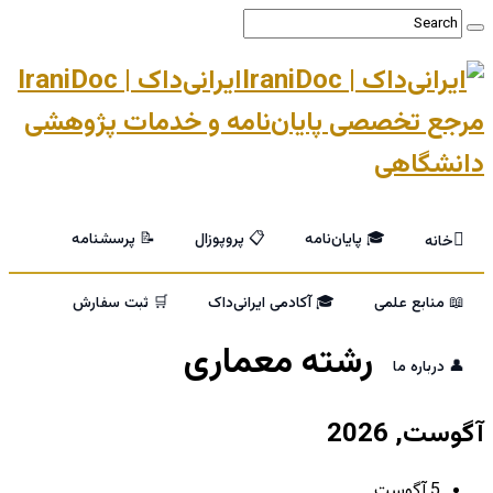
ایرانی‌داک | IraniDoc
مرجع تخصصی پایان‌نامه و خدمات پژوهشی
دانشگاهی
🎓 پایان‌نامه
📋 پروپوزال
📝 پرسشنامه
خانه
📖 منابع علمی
🎓 آکادمی ایرانی‌داک
🛒 ثبت سفارش
رشته معماری
👤 درباره ما
آگوست, 2026
5 آگوست