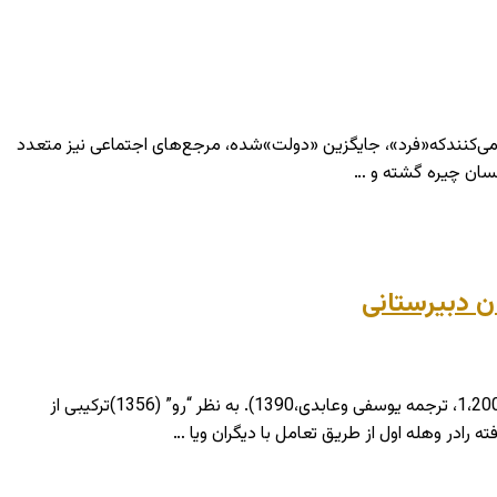
 می‌کنندکه«فرد»، جایگزین «دولت»شده، مرجع‌های اجتماعی نیز متعدد
نسان چیره گشته و …
ن دبیرستانی
شرح مختصر : شرایط ارتباط بین کودک ووالد نیروی مولد اصلی نیازها،رغبتها ونگرشهاست که بعدا در انتخاب شغل منعکس میشود(زونکر1،2006، ترجمه یوسفی وعابدی،1390). به نظر “رو” (1356)ترکیبی از
 رادر وهله اول از طریق تعامل با دیگران ویا …