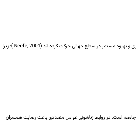
شرح مختصر : در دهه های اخیر، سازمان ها به منظور حفظ وضعیت رقابتی خود از مفهوم کیفیت جامع به سمت مفاهیم یادگیری، نوآوری و بهبود مستمر در سطح جهاتی حرکت کرده اند (Neefe, 2001 )؛ زیرا
ین جامعه است. در روابط زناشوئی عوامل متعددی باعث رضایت همسران