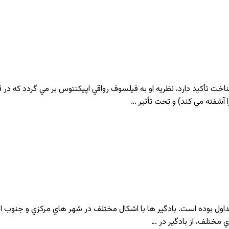
ت تأكيد دارد، نظريه او به فيلسوف رواقي اپيكتتوس بر مي گردد كه در قرن 
را آشفته مي كند) و تحت تأثير …
متداول بوده است. بادگير ها با اشكال مختلف در شهر هاي مركزي و جنوب
ي مختلف، از بادگير در …