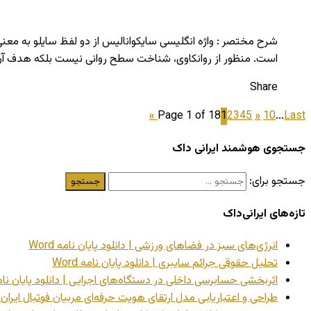
شرح مختصر : واژه انگلیسی سایکوانالیس از دو لفظ سایلو به معنی
است. منظور از روانکاوی، شناخت سطح روانی نیست بلکه هدف آن 
Share
Page 1 of 18
1
2
3
4
5
»
10
...
Last »
جستجوی هوشمند ایرانی داک
جستجو برای:
تازه‌های ایرانی‌داک
انرژی‌های سبز در فضاهای ورزشی | دانلود پایان نامه Word
تحلیل حقوقی جرائم سایبری | دانلود پایان نامه Word
اثربخشی حسابرسی داخلی در دستگاه‌های اجرایی | دانلود پایان نامه rd
طراحی و اعتباریابی مدل ارتقای هویت حرفه‌ای مربیان فوتبال ایران با 