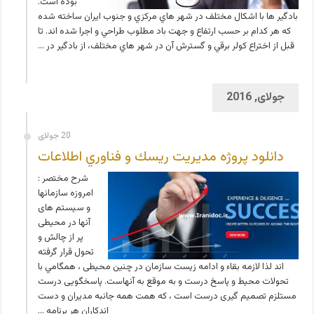
بوده است.
بادگير ها با اشكال مختلف در شهر هاي مركزي و جنوب ايران ساخته شده
كه هر كدام بر حسب ارتفاع و جهت باد مطلوب طراحي و اجرا شده اند. تا
قبل از اختراع كولر برقي و گسترش آن در شهر هاي مختلف، از بادگير در …
جولای, 2016
20 جولای
دانلود پروژه مديريت ريسك و فناوري اطلاعات
شرح مختصر :
امروزه سازمانها
و سیستم های
آنها در محیطی
پر از چالش و
تحول قرار گرفته
اند لذا لازمه بقاء و ادامه زيست سازمان در چنین محیطی ، همگامي با
تحولات محيط و پاسخ درست و به موقع به آنهاست. پاسخگویی درست
مستلزم تصمیم گیری درست است ، که همت همه جانبه مدیران و دست
اندکاران هر برنامه …