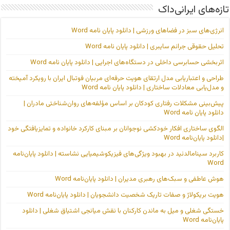
تازه‌های ایرانی‌داک
انرژی‌های سبز در فضاهای ورزشی | دانلود پایان نامه Word
تحلیل حقوقی جرائم سایبری | دانلود پایان نامه Word
اثربخشی حسابرسی داخلی در دستگاه‌های اجرایی | دانلود پایان نامه Word
طراحی و اعتباریابی مدل ارتقای هویت حرفه‌ای مربیان فوتبال ایران با رویکرد آمیخته
و مدل‌یابی معادلات ساختاری | دانلود پایان نامه Word
پیش‌بینی مشکلات رفتاری کودکان بر اساس مؤلفه‌های روان‌شناختی مادران |
دانلود پایان نامه Word
الگوی ساختاری افکار خودکشی نوجوانان بر مبنای کارکرد خانواده و تمایزیافتگی خود
|دانلود پایان‌نامه Word
کاربرد سینامالدئید در بهبود ویژگی‌های فیزیکوشیمیایی نشاسته | دانلود پایان‌نامه
Word
هوش عاطفی و سبک‌های رهبری مدیران | دانلود پایان‌نامه Word
هویت بریکولاژ و صفات تاریک شخصیت دانشجویان | دانلود پایان‌نامه Word
خستگی شغلی و میل به ماندن کارکنان با نقش میانجی اشتیاق شغلی | دانلود
پایان‌نامه Word