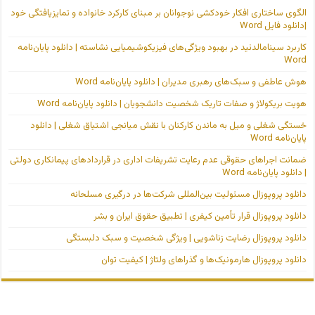
الگوی ساختاری افکار خودکشی نوجوانان بر مبنای کارکرد خانواده و تمایزیافتگی خود
|دانلود فایل Word
کاربرد سینامالدئید در بهبود ویژگی‌های فیزیکوشیمیایی نشاسته | دانلود پایان‌نامه
Word
هوش عاطفی و سبک‌های رهبری مدیران | دانلود پایان‌نامه Word
هویت بریکولاژ و صفات تاریک شخصیت دانشجویان | دانلود پایان‌نامه Word
خستگی شغلی و میل به ماندن کارکنان با نقش میانجی اشتیاق شغلی | دانلود
پایان‌نامه Word
ضمانت اجراهای حقوقی عدم رعایت تشریفات اداری در قراردادهای پیمانکاری دولتی
| دانلود پایان‌نامه Word
دانلود پروپوزال مسئولیت بین‌المللی شرکت‌ها در درگیری مسلحانه
دانلود پروپوزال قرار تأمین کیفری | تطبیق حقوق ایران و بشر
دانلود پروپوزال رضایت زناشویی | ویژگی شخصیت و سبک دلبستگی
دانلود پروپوزال هارمونیک‌ها و گذراهای ولتاژ | کیفیت توان