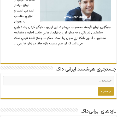
اوراق بهادار
اسلامي است و
ابزاري مناسب
به عنوان
جايگزين اوراق قرضه محسوب مي‌شود. اين اوراق با درگير كردن يك دارايي
مشخص فيزيكي و به ميان آوردن قراردادهايي مانند اجاره و مضاربه
منطبق با قانون بانكداري بدون ربا است. صكوك جمع كلمه عربي صك
مي‌باشد كه آن هم معرب واژه چك در زبان فارسي …
جستجوی هوشمند ایرانی داک
تازه‌های ایرانی‌داک