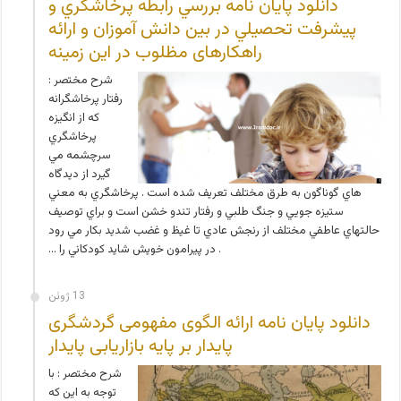
دانلود پایان نامه بررسي رابطه پرخاشگري و
پيشرفت تحصيلي در بين دانش آموزان و ارائه
راهکارهای مظلوب در این زمینه
شرح مختصر :
رفتار پرخاشگرانه
که از انگيزه
پرخاشگري
سرچشمه مي
گيرد از ديدگاه
هاي گوناگون به طرق مختلف تعريف شده است . پرخاشگري به معني
ستيزه جويي و جنگ طلبي و رفتار تندو خشن است و براي توصيف
حالتهاي عاطفي مختلف از رنجش عادي تا غيظ و غضب شديد بکار مي رود
. در پيرامون خويش شايد کودکاني را …
13 ژوئن
دانلود پایان نامه ارائه الگوی مفهومی گردشگری
پایدار بر پایه بازاریابی پایدار
شرح مختصر : با
توجه به این که