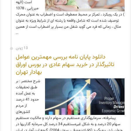
است (الهه
میرزایی ، 1378
) در یک رویکرد ، تمرکز بر محیط معطوف است و اضطراب به عنوان محرک
توصیف شده است که شامل واقعه یا رشته ای از شرایط ویژه به عنوان
مثال ، زمانی که فرد می گوید شغل من بسیار پر اضطراب است از همین
…
13 ژوئن
دانلود پایان نامه بررسی مهمترین عوامل
تاثیرگذار در خرید سهام عادی در بورس اوراق
بهادار تهران
شرح مختصر : بر
طبق تحقیقات
به عمل آمده
حدود 41 درصد
از مردم
کشورهای
پیشرفته، سرمایه­گذاری مستقیم در سهام دارند و مالکیت مستقیم
سهام 20 درصد و به شکل غیرمستقیم 34 درصد کل سرمایه گذاریها در
جهان را در برمی­گیرد (كلارك-مورفي، سوتر، 2004). گرچه این آمار در ایران