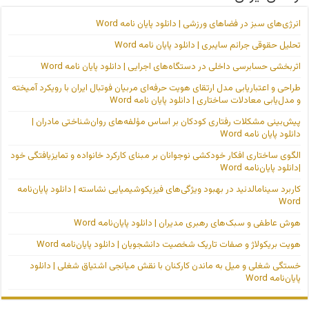
انرژی‌های سبز در فضاهای ورزشی | دانلود پایان نامه Word
تحلیل حقوقی جرائم سایبری | دانلود پایان نامه Word
اثربخشی حسابرسی داخلی در دستگاه‌های اجرایی | دانلود پایان نامه Word
طراحی و اعتباریابی مدل ارتقای هویت حرفه‌ای مربیان فوتبال ایران با رویکرد آمیخته
و مدل‌یابی معادلات ساختاری | دانلود پایان نامه Word
پیش‌بینی مشکلات رفتاری کودکان بر اساس مؤلفه‌های روان‌شناختی مادران |
دانلود پایان نامه Word
الگوی ساختاری افکار خودکشی نوجوانان بر مبنای کارکرد خانواده و تمایزیافتگی خود
|دانلود پایان‌نامه Word
کاربرد سینامالدئید در بهبود ویژگی‌های فیزیکوشیمیایی نشاسته | دانلود پایان‌نامه
Word
هوش عاطفی و سبک‌های رهبری مدیران | دانلود پایان‌نامه Word
هویت بریکولاژ و صفات تاریک شخصیت دانشجویان | دانلود پایان‌نامه Word
خستگی شغلی و میل به ماندن کارکنان با نقش میانجی اشتیاق شغلی | دانلود
پایان‌نامه Word