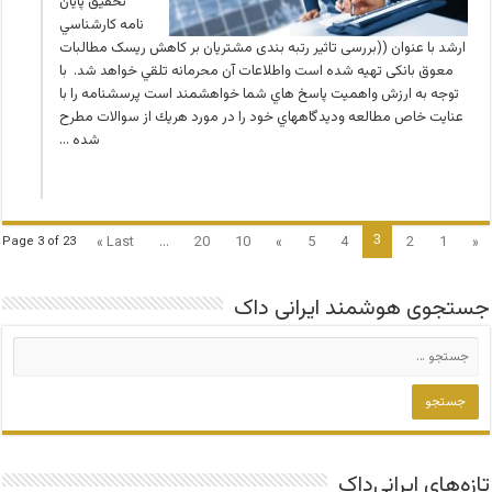
تحقيق پايان
نامه كارشناسي
ارشد با عنوان ((بررسی تاثیر رتبه بندی مشتریان بر کاهش ریسک مطالبات
معوق بانکی تهيه شده است واطلاعات آن محرمانه تلقي خواهد شد. با
توجه به ارزش واهميت پاسخ هاي شما خواهشمند است پرسشنامه را با
عنايت خاص مطالعه وديدگاههاي خود را در مورد هريك از سوالات مطرح
شده …
3
Last »
...
20
10
»
5
4
2
1
«
Page 3 of 23
جستجوی هوشمند ایرانی داک
تازه‌های ایرانی‌داک