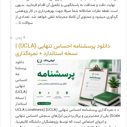
نهایت دقت و صداقت به پاسخگویی و تکمیل آن اقدام فرمایید. بدیهی
است نقطه نظرات صادقانه شما صرفا جهت بهره­برداری در کار پژوهشی
گردآوری می­شود و محتوی آن کاملا محرمانه تلقی خواهد شد. تعدادی از
سوالات تا …
4 ژوئن
دانلود پرسشنامه احساس تنهایی (UCLA) |
نسخه استاندارد + نمره‌گذاری
دانلود
پرسشنا
مه
احساس
تنهایی
(UCLA)
| نسخه
استاندار
د + نمره‌گذاری پرسشنامه احساس تنهایی (UCLA) (UCLA Loneliness
Scale) یکی از معتبرترین و پرکاربردترین ابزارهای سنجش احساس تنهایی
و انزوای اجتماعی است که توسط پژوهشگران دانشگاه کالیفرنیا،