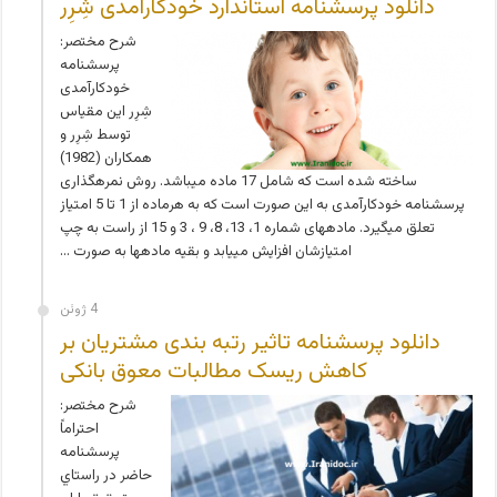
دانلود پرسشنامه استاندارد خودکارآمدی شِرِر
شرح مختصر:
پرسشنامه
خودکارآمدی
شِرِر این مقیاس
توسط شِرِر و
همکاران (1982)
ساخته شده است که شامل 17 ماده می­باشد. روش نمره­گذاری
پرسشنامه خودکارآمدی به این صورت است که به هرماده از 1 تا 5 امتیاز
تعلق می­گیرد. ماده­های شماره 1، 13، 8، 9 ، 3 و 15 از راست به چپ
امتیازشان افزایش می­یابد و بقیه ماده­ها به صورت …
4 ژوئن
دانلود پرسشنامه تاثیر رتبه بندی مشتریان بر
کاهش ریسک مطالبات معوق بانکی
شرح مختصر:
احتراماً
پرسشنامه
حاضر در راستاي