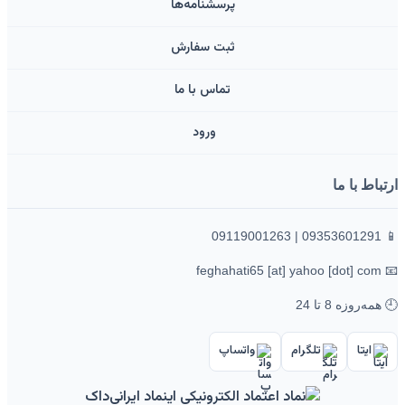
پرسشنامه‌ها
ثبت سفارش
تماس با ما
ورود ‌
ارتباط با ما
📱 09353601291 | 09119001263
📧 feghahati65 [at] yahoo [dot] com
🕘 همه‌روزه 8 تا 24
ایتا
تلگرام
واتساپ