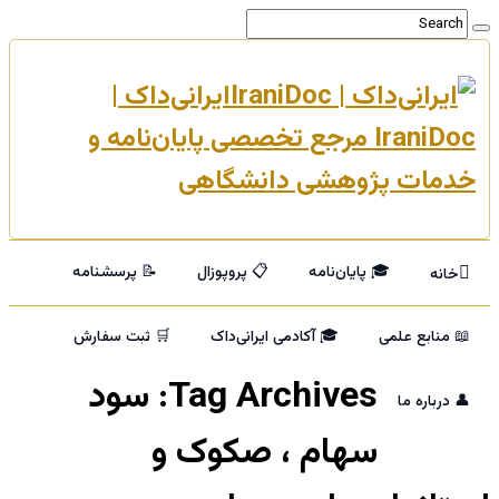
ایرانی‌داک |
IraniDoc مرجع تخصصی پایان‌نامه و
خدمات پژوهشی دانشگاهی
🎓 پایان‌نامه
📋 پروپوزال
📝 پرسشنامه
خانه
📖 منابع علمی
🎓 آکادمی ایرانی‌داک
🛒 ثبت سفارش
Tag Archives:
سود
👤 درباره ما
سهام ، صکوک و