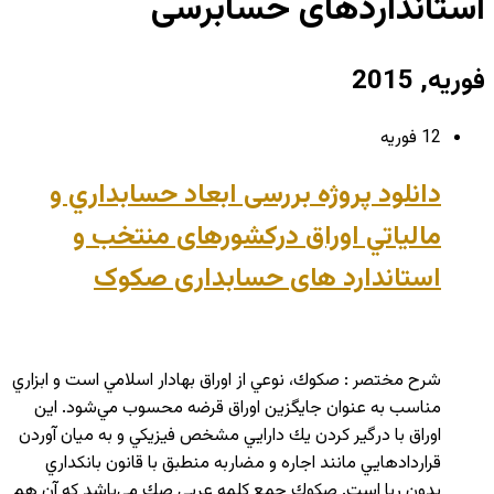
استانداردهای حسابرسی
فوریه, 2015
12 فوریه
دانلود پروژه بررسی ابعاد حسابداري و
مالياتي اوراق درکشورهای منتخب و
استاندارد های حسابداری صکوک
شرح مختصر : صكوك، نوعي از اوراق بهادار اسلامي است و ابزاري
مناسب به عنوان جايگزين اوراق قرضه محسوب مي‌شود. اين
اوراق با درگير كردن يك دارايي مشخص فيزيكي و به ميان آوردن
قراردادهايي مانند اجاره و مضاربه منطبق با قانون بانكداري
بدون ربا است. صكوك جمع كلمه عربي صك مي‌باشد كه آن هم