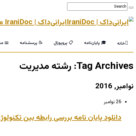
ایرانی‌داک | IraniDoc مرجع تخصصی پایان‌نامه و خدمات پژوهشی دانشگاهی
🎓 پایان‌نامه
📋 پروپوزال
📝 پرسشنامه
📖 من
خانه
Tag Archives:
رشته مدیریت
نوامبر, 2016
26 نوامبر
دانلود پایان نامه بررسی رابطه بین تکنولو