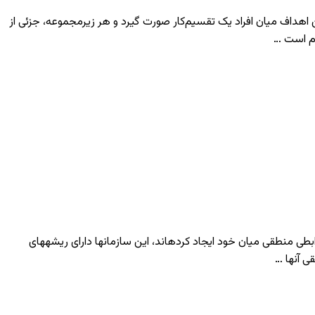
 اهداف میان افراد یک تقسیم‌کار صورت گیرد و هر زیرمجموعه، جزئی از
زم است …
ی منطقی میان خود ایجاد کرده­اند، این سازمان­ها دارای ریشه­های
ی آنها …