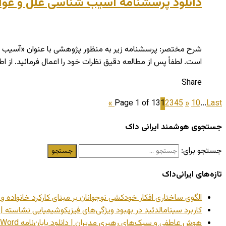
دانلود پرسشنامه آسیب شناسی علل و عوا
شرح مختصر: پرسشنامه زیر به منظور پژوهشی با عنوان «آسیب شن
است. لطفاً پس از مطالعه دقیق نظرات خود را اعمال فرمائید. از ا
Share
Page 1 of 13
1
2
3
4
5
»
10
...
Last »
جستجوی هوشمند ایرانی داک
جستجو برای:
تازه‌های ایرانی‌داک
الگوی ساختاری افکار خودکشی نوجوانان بر مبنای کارکرد خانواده و تمای
کاربرد سینامالدئید در بهبود ویژگی‌های فیزیکوشیمیایی نشاسته | دانلود
هوش عاطفی و سبک‌های رهبری مدیران | دانلود پایان‌نامه Word