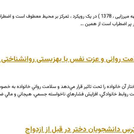
شرح مختصر : اضطراب به سه مفهوم در نظر گرفته شده است (الهه میرزایی ، 1378 ) در یک 
ر پر اضطراب است از همین …
سلامت روانی و عزت نفس با بهزیستی روانشناختی
آن خانواده را تحت تاثير قرار مي‌دهد و سلامت رواني خانواده به خصوص
ن است روابط خانوادگي، افزايش فشارهاي ناخواسته جسمي، هيجاني و مال
سترس دانشجويان دختر در قبل از ازدواج