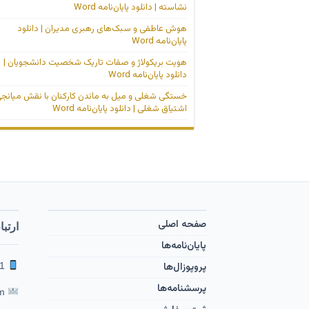
نشاسته | دانلود پایان‌نامه Word
هوش عاطفی و سبک‌های رهبری مدیران | دانلود
پایان‌نامه Word
هویت بریکولاژ و صفات تاریک شخصیت دانشجویان |
دانلود پایان‌نامه Word
خستگی شغلی و میل به ماندن کارکنان با نقش میانج
اشتیاق شغلی | دانلود پایان‌نامه Word
صفحه اصلی
ارتبا
پایان‌نامه‌ها
پروپوزال‌ها
09353601291 | 09119001263
پرسشنامه‌ها
feghahati65 [at] yahoo [dot] com