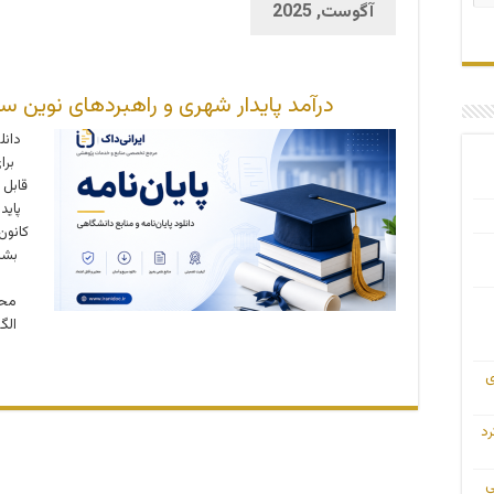
آگوست, 2025
درآمد پایدار شهری و راهبردهای نوین سیا
دانل
برا
قابل 
پاید
کانون
بشر
محس
الگ
ی
رد
ی