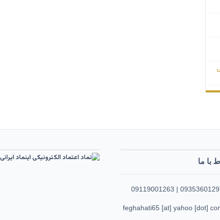
ی
ط با ما