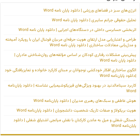
انرژی‌های سبز در فضاهای ورزشی | دانلود پایان نامه Word
تحلیل حقوقی جرائم سایبری | دانلود پایان نامه Word
اثربخشی حسابرسی داخلی در دستگاه‌های اجرایی | دانلود پایان نامه Word
طراحی و اعتباریابی مدل ارتقای هویت حرفه‌ای مربیان فوتبال ایران با رویکرد آمیخته
و مدل‌یابی معادلات ساختاری | دانلود پایان نامه Word
پیش‌بینی مشکلات رفتاری کودکان بر اساس مؤلفه‌های روان‌شناختی مادران |
دانلود پایان نامه Word
الگوی ساختاری افکار خودکشی نوجوانان بر مبنای کارکرد خانواده و تمایزیافتگی خود
|دانلود پایان‌نامه Word
کاربرد سینامالدئید در بهبود ویژگی‌های فیزیکوشیمیایی نشاسته | دانلود پایان‌نامه
Word
هوش عاطفی و سبک‌های رهبری مدیران | دانلود پایان‌نامه Word
هویت بریکولاژ و صفات تاریک شخصیت دانشجویان | دانلود پایان‌نامه Word
خستگی شغلی و میل به ماندن کارکنان با نقش میانجی اشتیاق شغلی | دانلود
پایان‌نامه Word