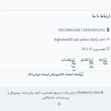
ارتباط با ما
09353601291 | 09119001263
feghahati65 [at] yahoo [dot] com
همه‌روزه 8 تا 24
ایتا
تلگرام
واتساپ
© 2026 IRANIDOC | ایرانی‌داک | مرجع تخصصی دانلود پایان‌نامه، پروپوزال و
پرسشنامه دانشگاهی