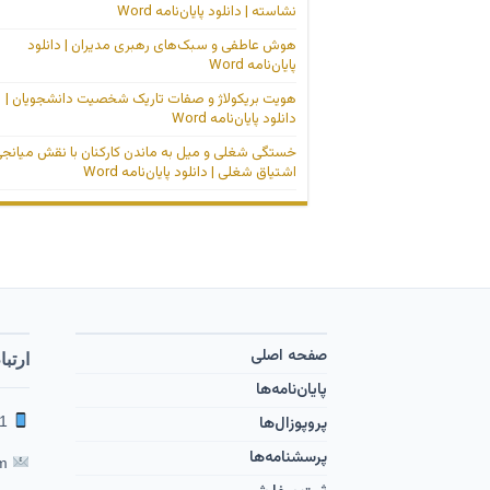
نشاسته | دانلود پایان‌نامه Word
هوش عاطفی و سبک‌های رهبری مدیران | دانلود
پایان‌نامه Word
هویت بریکولاژ و صفات تاریک شخصیت دانشجویان |
دانلود پایان‌نامه Word
خستگی شغلی و میل به ماندن کارکنان با نقش میانج
اشتیاق شغلی | دانلود پایان‌نامه Word
صفحه اصلی
ارتبا
پایان‌نامه‌ها
پروپوزال‌ها
09353601291 | 09119001263
پرسشنامه‌ها
feghahati65 [at] yahoo [dot] com