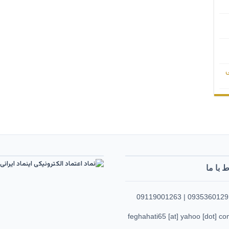
ی
ط با ما