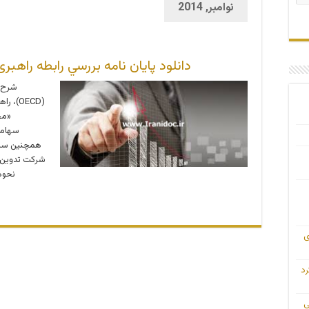
نوامبر, 2014
دانلود پایان نامه بررسي رابطه راه
شرح م
(OECD)
«مج
سهامد
همچنین ساخت
شرکت تدوین و
نحوه
ی
رد
ی