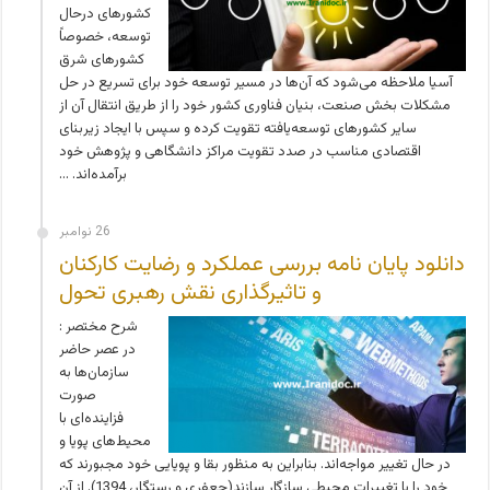
کشورهای درحال
توسعه، خصوصاً
کشورهای شرق
آسیا ملاحظه می‌شود که آن‌ها در مسیر توسعه خود برای تسریع در حل
مشکلات بخش صنعت، بنیان فناوری کشور خود را از طریق انتقال آن از
سایر کشورهای توسعه‌یافته تقویت کرده و سپس با ایجاد زیربنای
اقتصادی مناسب در صدد تقویت مراکز دانشگاهی و پژوهش خود
برآمده‌اند. …
26 نوامبر
دانلود پایان نامه بررسی عملکرد و رضایت کارکنان
و تاثیرگذاری نقش رهبری تحول
شرح مختصر :
در عصر حاضر
سازمان‌ها به
صورت
فزاینده‌ای با
محیط‌های پویا و
در حال تغییر مواجه‌اند. بنابراین به منظور بقا و پویایی خود مجبورند که
خود را با تغییرات محیطی سازگار سازند(جعفری و رستگار، 1394). از آن