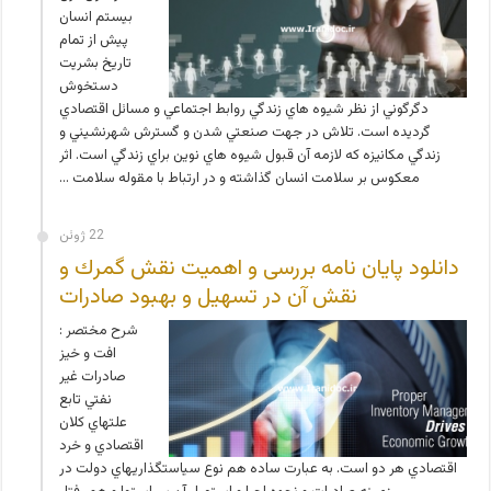
بيستم انسان
پيش از تمام
تاريخ بشريت
دستخوش
دگرگوني از نظر شيوه هاي زندگي روابط اجتماعي و مسائل اقتصادي
گرديده است. تلاش در جهت صنعتي شدن و گسترش شهرنشيني و
زندگي مکانيزه که لازمه آن قبول شيوه هاي نوين براي زندگي است. اثر
معکوس بر سلامت انسان گذاشته و در ارتباط با مقوله سلامت …
22 ژوئن
دانلود پایان نامه بررسی و اهمیت نقش گمرك و
نقش آن در تسهیل و بهبود صادرات
شرح مختصر :
افت و خيز
صادرات غير
نفتي تابع
علتهاي كلان
اقتصادي و خرد
اقتصادي هر دو است. به عبارت ساده هم نوع سياستگذاريهاي دولت در