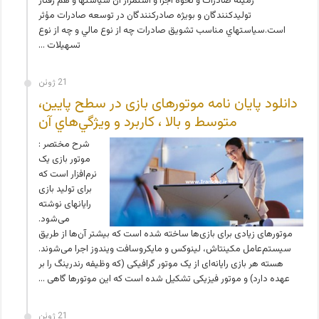
زمينه صادرات و نحوه اجرا و استمرار آن سياستها و هم رفتار
توليدكنندگان و بويژه صادركنندگان در توسعه صادرات مؤثر
است.سياستهاي مناسب تشويق صادرات چه از نوع مالي و چه از نوع
تسهيلات …
21 ژوئن
دانلود پایان نامه موتورهای بازی در سطح پایین،
متوسط و بالا ، كاربرد و ويژگي‌هاي آن
شرح مختصر :
موتور بازی یک
نرم‌افزار است که
برای تولید بازی
رایانه­ای نوشته
می‌شود.
موتورهای زیادی برای بازی‌ها ساخته شده است که بیشتر آن‌ها از طریق
سیستم‌عامل مکینتاش، لینوکس و مایکروسافت ویندوز اجرا می‌شوند.
هسته هر بازی رایانه‌ای از یک موتور گرافیکی (که وظیفه رندرینگ را بر
عهده دارد) و موتور فیزیکی تشکیل شده است که این موتورها گاهی …
21 ژوئن