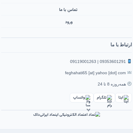
تماس با ما
ورود ‌
ارتباط با ما
09353601291 | 09119001263
feghahati65 [at] yahoo [dot] com
همه‌روزه 8 تا 24
ایتا
تلگرام
واتساپ