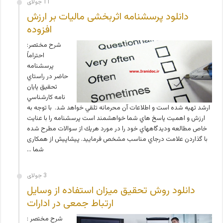
11 جولای
دانلود پرسشنامه اثربخشی مالیات بر ارزش
افزوده
شرح مختصر:
احتراماً
پرسشنامه
حاضر در راستاي
تحقيق پايان
نامه كارشناسي
ارشد تهيه شده است و اطلاعات آن محرمانه تلقي خواهد شد. با توجه به
ارزش و اهميت پاسخ هاي شما خواهشمند است پرسشنامه را با عنايت
خاص مطالعه وديدگاههاي خود را در مورد هريك از سوالات مطرح شده
با گذاردن علامت درجاي مناسب مشخص فرماييد. پیشاپیش از همکاری
شما …
3 جولای
دانلود روش تحقیق ميزان استفاده از وسایل
ارتباط جمعی در ادارات
شرح مختصر :