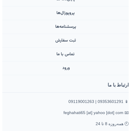
پروپوزال‌ها
پرسشنامه‌ها
ثبت سفارش
تماس با ما
ورود ‌
ارتباط با ما
📱 09353601291 | 09119001263
📧 feghahati65 [at] yahoo [dot] com
🕘 همه‌روزه 8 تا 24