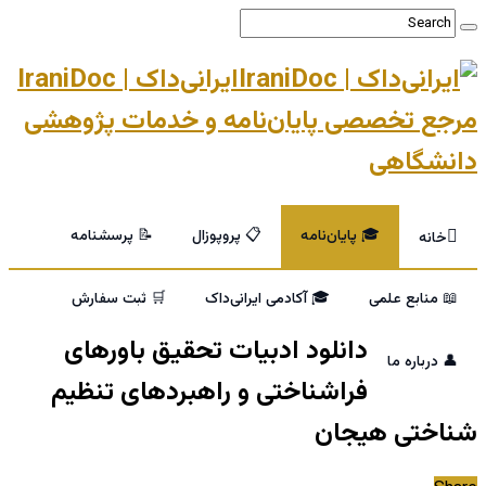
ایرانی‌داک | IraniDoc
مرجع تخصصی پایان‌نامه و خدمات پژوهشی
دانشگاهی
🎓 پایان‌نامه
📋 پروپوزال
📝 پرسشنامه
خانه
📖 منابع علمی
🎓 آکادمی ایرانی‌داک
🛒 ثبت سفارش
دانلود ادبیات تحقیق باورهای
👤 درباره ما
فراشناختی و راهبردهای تنظیم
شناختی هیجان