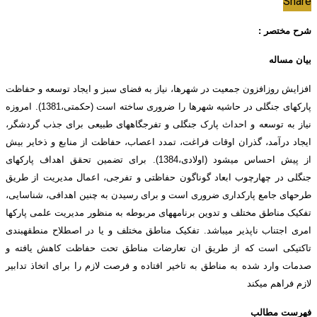
Share
شرح مختصر :
بیان مساله
افزایش روز­افزون جمعیت در شهرها، نیاز به فضای سبز و ایجاد توسعه و حفاظت
پارک­های جنگلی در حاشیه شهرها را ضروری ساخته است (حکمتی،1381). امروزه
نیاز به توسعه و احداث پارک­ جنگلی و تفرجگاه­های طبیعی برای جذب گردشگر،
ایجاد در­آمد، گذران اوقات فراغت، تمدد اعصاب، حفاظت از منابع و ذخایر بیش
از پیش احساس می­شود (اولادی،1384). برای تضمین تحقق اهداف پارک­های
جنگلی در چهارچوب ابعاد گوناگون حفاظتی و تفرجی، اعمال مدیریت از طریق
طرح­های جامع پارکداری ضروری است و برای رسیدن به چنین اهدافی، شناسایی،
تفکیک مناطق مختلف و تدوین برنامه­های مربوطه به منظور مدیریت علمی پارک­ها
امری اجتناب ناپذیر می­باشد. تفکیک مناطق مختلف و یا در اصطلاح منطقه­بندی
تاکتیکی است که از طریق ان تعارضات مناطق تحت حفاظت کاهش یافته و
صدمات وارد شده به مناطق به تاخیر افتاده و فرصت لازم را برای اتخاذ تدابیر
لازم فراهم می­کند
فهرست مطالب