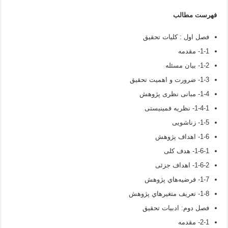
فهرست مطالب
فصل اول : کلیات تحقیق
1-1- مقدمه
1-2- بیان مسئله
1-3- ضرورت و اهمیت تحقیق
1-4- مبانی نظری پژوهش
1-4-1- نظریه فمینیستی
1-5- زناشویی
1-6- اهداف پژوهش
1-6-1- هدف کلی
1-6-2- اهداف جزئی
1-7- فرضيه‌هاي پژوهش
1-8- تعريف متغيرهاي پژوهش
فصل دوم: ادبیات تحقیق
2-1- مقدمه