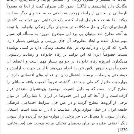
تنگاتنگ دارد (هاشمی­فرد، 1371). بطور کلی می­توان گفت از آنجا که معمولاً
نارضایتی در بخشی از رابطه زوجین به راحتی به به بخش­هاي دیگر سرایت
می­کند لذا شناخت عوامل ایجاد کننده یک نارضایتی می تواند به کاهش
نارضایتیهاي دیگر و حل مشکلات در بخشهاي دیگر زندگی بیانجامد. با توجه
به آنچه مطرح شد می­توان پی برد این موضوع امروزه به مسأله اي بسیار
مهم تبدیل شده و ابعاد مطروحه آن جاي بررسی و پژوهش بسیار دارد.
تاثیری که کار زن و درآمد وی در ابعاد مختلف زندگی دارد بر کسی پوشیده
نیست خصوصاً اثری که این درآمد بر رفاه خانواده و رضایت زناشویی
می‌گذارد. امروزه رفاه خانواده در جوامع بسیار مهم است و اعضای آن
خصوصاً زن و شوهر تلاش خود را انجام می‌دهند تا از هر جهت به آرامش و
خوشبختی و رضایت برسند. اشتغال زنان در فعالیت‌های اقتصادی خارج از
چهارچوب خانوار که طی چند دهه گذشته تدریجاً اهمیت یافته مسائلی را
مطرح کرده است که به دلیل اهمیت، موضوع پژوهشهای متعددی قرار
گرفته‌است و از آنجا که این امر خصوصا در ایران با شتابزدگی در میان
برخی از گروه‌ها مطرح گردید و در عین حال شرایط اجتماعی، فرهنگی
جامعه ایران در خیلی موارد پویایی مناسب با آن را نداشته است، اشتغال
زنان از سویی با مسائل حاد -در برخی از موارد- مواجه گردیده و از سویی
دیگر اختلاف عقیده در میان توده‌های مختلف مردم موجب شد (ساروخانی،
1379).