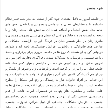
شرح مختصر :
در جامعه امروز به دلایل متعددی چون گذر از سنت به مدر نیته، تغییر نظام
خانواده ها و فشارهای شغلی و اجتماعی و همچنین پیدا شدن نقش های
جدید مثل نقش اشتغال و اضافه شدن آن به نقش های سنتی زنان و با
توجه به اهمیت ویژه و جایگاه والایی که نقش های سنتی همچون همسری و
مادری زنان در نظر همسرانشان در فرهنگ ایرانی داراست. مشکلات و
تعارض های خانوادگی و زناشویی افزایش چشمگیری یافته اند و شواهد
فراوانی گویای آن هستند که زوج ها در جامعه امروزی برای برقراری و حفظ
روابط صمیمی و دوستانه به مشکلات شدید و فراگیری دچارند. افزایش روز
افزون طلاق در دنیای کنونی هر چند در مقیاسی بسیار کمتر متاسفانه
جامعه فعلی ما را نیز در بر گرفته است و نارضایتی زن و شوهر از یکدیگر و
نیز از هم گسیختگی کانون های گرم بسیاری از خانواده ها و تاثیرات سوء
این جدایی بر افراد خانواده نیاز به رسیدگی و رفع این مشکل را مطرح
ساخته است. بنابر تحقیقات انجام شده در ایران 40 درصد از طلاق ها به
علت خیانت و معاشرت هاي پنهانی در همسران ایرانی ناشی از عدم
رضایتمندي جنسی یکی از زوجین بوده است. همچنین عدم رضایتمندي
جنسی با افزایش مشکلات اجتماعی از قبیل جرائم، تجاوزات جنسی،
خیانت به همسر و بیماري روانی و احساس پوچی و ناسازگاري ارتباط