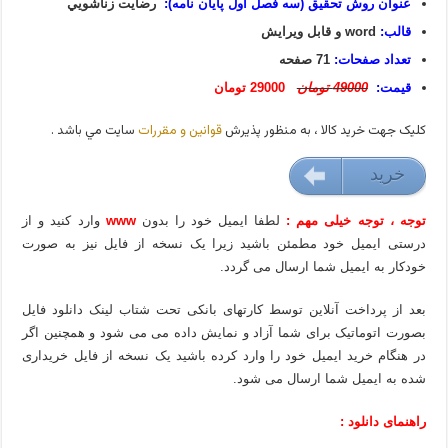
عنوان روش تحقیق (سه فصل اول پایان نامه):
رضايت زناشويي
قالب:
word و قابل ویرایش
تعداد صفحات:
71 صفحه
قیمت:
49000 تومان
29000 تومان
کليک جهت خريد کالا ، به منظور پذيرش
قوانين و مقررات
سايت مي باشد .
خريد
29000 تومان
توجه ، توجه خیلی مهم :
لطفا ایمیل خود را بدون
www
وارد کنید و از
درستی ایمیل خود مطمئن باشید زیرا یک نسخه از فایل نیز به صورت
خودکار به ایمیل شما ارسال می گردد.
بعد از پرداخت آنلاین توسط کارتهای بانکی تحت شتاب لینک دانلود فایل
بصورت اتوماتیک برای شما آزاد و نمایش داده می می شود و همچنین اگر
در هنگام خرید ایمیل خود را وارد کرده باشید یک نسخه از فایل خریداری
شده به ایمیل شما ارسال می شود.
راهنمای دانلود :