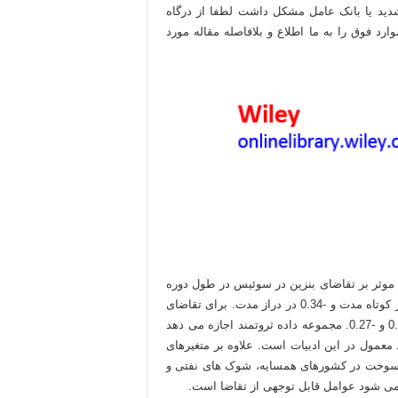
دید یا بانک عامل مشکل داشت لطفا از درگاه
د فوق را به ما اطلاع و بلافاصله مقاله مورد
 موثر بر تقاضای بنزین در سوئیس در طول دوره
1970-2008. ما دست آوردن کشش قیمت بسیار ضعیف از -0.09 در کوتاه مدت و -0.34 در دراز مدت. برای تقاضای
سوخت، یعنی بنزین به علاوه دیزل، کشش قیمتی مربوطه می -0.08 و -0.27. مجموعه داده ثروتمند اجازه می دهد
اهه و با متغیرهای explicative بیشتر از حد معمول در این ادبیات است. علاوه بر متغیرهای
ت سوخت در کشورهای همسایه، شوک های نفتی و
می شود عوامل قابل توجهی از تقاضا است.