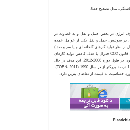
شتگی، مدل تصحیح خطا.
رف انرژی در بخش حمل و نقل و به قضاوت در
در سوئیس، حمل و نقل یکی از عوامل عمده
به عنوان مثال از نظر تولید گازهای گلخانه ای و یا سر و صدا)
هستند به ویژه دشوار برای رسیدن است. به عنوان مثال، سوئیس قانون CO2 فدرال با هدف کاهش تولید گازهای
گلخانه ای از بخش حمل و نقل 8 درصد با توجه به سطح 1990 خود، در طول دوره 2008-2012. این هدف در حال
حاضر به دست آورد از تولید گازهای گلخانه ای در سال 2009 به 12.9 درصد بزرگتر از در سال 1990 (FOEN، 2011).