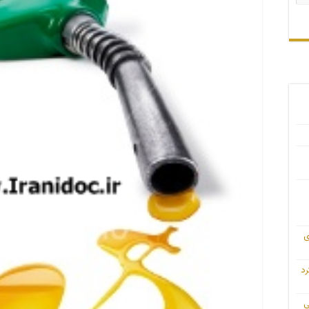
ی
رد
ی