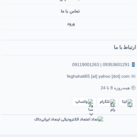
تماس با ما
ورود ‌
ارتباط با ما
09353601291 | 09119001263
feghahati65 [at] yahoo [dot] com
همه‌روزه 8 تا 24
ایتا
تلگرام
واتساپ