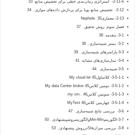
2-11-6- استراتژی زمان‌بندی خطی برای تخصیص منابع. 33
2-12- تخصیص منابع پویا برای پردازش داده‌های موازی.. 34
2-13- معماریNephele. 35
فصل سوم: روش تحقیق.. 37
3-1- مقدمه. 38
3-2- بستر شبیه‌سازی.. 38
3-3-پارامترهای شبیه‌سازی.. 39
3-4- مدل‌سازی‌های مشابه. 41
3-5-شبیه‌سازی.. 44
3-5-1-1- کلاساولMy cloud let 45
3-5-1-2- دومین کلاسMy data Center broker 45
3-5-1-3- سومین کلاسmy vm.. 46
3-5-1-4- چهارمین کلاسMyTest 46
3-6- بررسی نتایج شبیه‌سازی.. 47
3-7-الگوریتمMin-Minوالگوریتمروشپیشنهادی.. 50
3-8- بررسی میزانSlaدرروش پیشنهادی.. 53