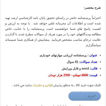
شرح مختصر:
احتراماً پرسشنامه حاضر در راستاي تحقيق پايان نامه كارشناسي ارشد تهيه
شده است و اطلاعات آن محرمانه تلقي خواهد شد. با توجه به ارزش و
اهميت پاسخ هاي شما خواهشمند است پرسشنامه را با عنايت خاص
مطالعه وديدگاههاي خود را در مورد هريك از سوالات مطرح شده با گذاردن
علامت درجاي مناسب مشخص فرماييد. پیشاپیش از همکاری شما صمیمانه
سپاسگزارم.
عنوان :
پرسشنامه ارزیابی مهارتهای خودیاری
تعداد سوالات:
81 سوال
قالب:
word و قابل ویرایش
قیمت:
3500 تومان
2500 هزار تومان
کليک جهت خريد کالا ، به منظور پذيرش
قوانين و مقررات
سايت مي باشد .
خريد
25000 تومان