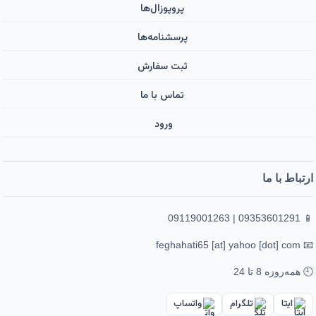
پروپوزال‌ها
پرسشنامه‌ها
ثبت سفارش
تماس با ما
ورود ‌
ارتباط با ما
📱 09353601291 | 09119001263
📧 feghahati65 [at] yahoo [dot] com
🕘 همه‌روزه 8 تا 24
ایتا
تلگرام
واتساپ