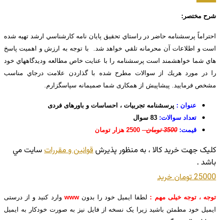
شرح مختصر:
احتراماً پرسشنامه حاضر در راستاي تحقيق پايان نامه كارشناسي ارشد تهيه شده
است و اطلاعات آن محرمانه تلقي خواهد شد. با توجه به ارزش و اهميت پاسخ
هاي شما خواهشمند است پرسشنامه را با عنايت خاص مطالعه وديدگاههاي خود
را در مورد هريك از سوالات مطرح شده با گذاردن علامت درجاي مناسب
مشخص فرماييد. پیشاپیش از همکاری شما صمیمانه سپاسگزارم.
عنوان :
پرسشنامه تجربیات ، احساسات و باورهای فردی
تعداد سوالات:
83 سوال
قیمت:
3500 تومان
2500 هزار تومان
کليک جهت خريد کالا ، به منظور پذيرش
قوانين و مقررات
سايت مي
باشد .
25000 تومان
خريد
توجه ، توجه خیلی مهم :
لطفا ایمیل خود را بدون
www
وارد کنید و از درستی
ایمیل خود مطمئن باشید زیرا یک نسخه از فایل نیز به صورت خودکار به ایمیل