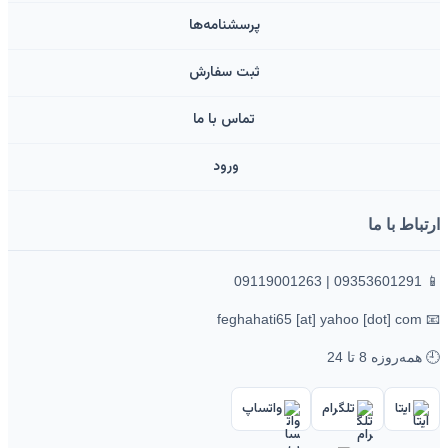
پرسشنامه‌ها
ثبت سفارش
تماس با ما
ورود ‌
ارتباط با ما
📱 09353601291 | 09119001263
📧 feghahati65 [at] yahoo [dot] com
🕘 همه‌روزه 8 تا 24
ایتا
تلگرام
واتساپ