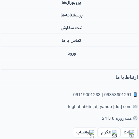
پروپوزال‌ها
پرسشنامه‌ها
ثبت سفارش
تماس با ما
ورود ‌
ارتباط با ما
09353601291 | 09119001263
feghahati65 [at] yahoo [dot] com
همه‌روزه 8 تا 24
ایتا
تلگرام
واتساپ