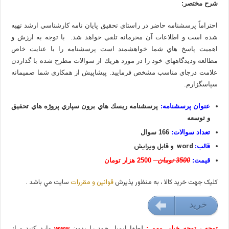
شرح مختصر:
احتراماً پرسشنامه حاضر در راستاي تحقيق پايان نامه كارشناسي ارشد تهيه
شده است و اطلاعات آن محرمانه تلقي خواهد شد. با توجه به ارزش و
اهميت پاسخ هاي شما خواهشمند است پرسشنامه را با عنايت خاص
مطالعه وديدگاههاي خود را در مورد هريك از سوالات مطرح شده با گذاردن
علامت درجاي مناسب مشخص فرماييد. پیشاپیش از همکاری شما صمیمانه
سپاسگزارم.
عنوان پرسشنامه:
پرسشنامه ريسك هاي برون سپاري پروژه هاي تحقيق
و توسعه
تعداد سوالات:
166 سوال
قالب:
word و قابل ویرایش
قیمت:
3500 تومان
2500 هزار تومان
کليک جهت خريد کالا ، به منظور پذيرش
قوانين و مقررات
سايت مي باشد .
خريد
25000 تومان
توجه ، توجه خیلی مهم :
لطفا ایمیل خود را بدون
www
وارد کنید و از