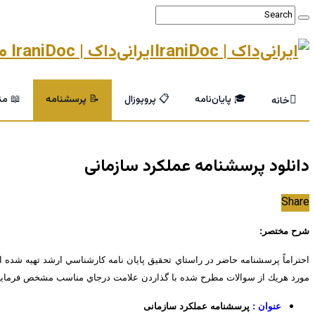
ایرانی‌داک | IraniDoc مرجع تخصصی پایان‌نامه و خدمات پژوهشی دانشگاهی
🎓 پایان‌نامه
📋 پروپوزال
📝 پرسشنامه
📖 من
خانه
دانلود پرسشنامه عملکرد سازمانی
Share
شرح مختصر:
احتراماً پرسشنامه حاضر در راستاي تحقيق پايان نامه كارشناسي ارشد تهيه شده
مورد هريك از سوالات مطرح شده با گذاردن علامت درجاي مناسب مشخص فرماييد
عنوان :
پرسشنامه عملکرد سازمانی