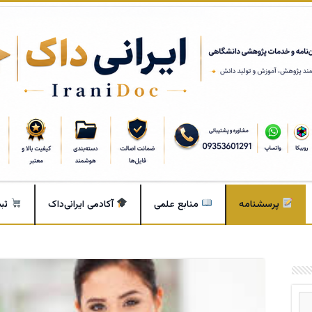
پرسشنامه
منابع علمی
آکادمی ایرانی‌داک
ثب