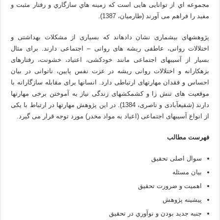
مجموعه اي از توانایی هایی است که زمینه هاي سازگاري و رفتار مثبت و
مفید را فراهم می آورند (طارمیان، 1387).
پژوهش­های بی­شماری نشان داده­اند که بسیاری از مشکلات بهداشتی و
اختلالات روانی، عاطفی ریشه ­های روانی – اجتماعی دارند. برای مثال
بسیار از آسیب­های اجتماعی مانند خودکشی، اعتیاد، خشونت، رفتارهای
بزهکارانه و اختلالات روانی ریشه در عزت نفس پایین، ناتوانی در بیان
احساس و فقدان مهارتهای ارتباطی دارد. انسانها برای مقابله سازگارانه با
موقعیت های تنش زا و کشمکش­های زندگی نیاز به آموختن برخی مهارتها
دارند (شفیع­آبادی و ناصری، 1384). در این پژوهش مهارتها در ارتباط با یکی
از انواع آسیبهای اجتماعی (اعیاد به مواد مخدر) مورد توجه قرار می گیرد.
فهرست مطالب
سوال اصلی تحقیق
بیان مسئله
اهمیت و ضرورت تحقیق
پیشینه پژوهش
جنبه جديد بودن و نوآوري در تحقيق