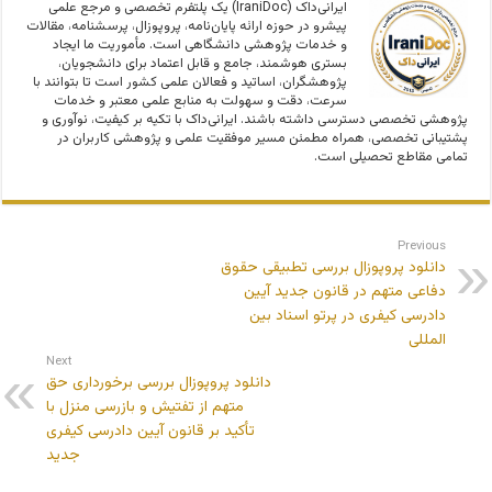
ایرانی‌داک (IraniDoc) یک پلتفرم تخصصی و مرجع علمی
پیشرو در حوزه ارائه پایان‌نامه، پروپوزال، پرسشنامه، مقالات
و خدمات پژوهشی دانشگاهی است. مأموریت ما ایجاد
بستری هوشمند، جامع و قابل اعتماد برای دانشجویان،
پژوهشگران، اساتید و فعالان علمی کشور است تا بتوانند با
سرعت، دقت و سهولت به منابع علمی معتبر و خدمات
پژوهشی تخصصی دسترسی داشته باشند. ایرانی‌داک با تکیه بر کیفیت، نوآوری و
پشتیبانی تخصصی، همراه مطمئن مسیر موفقیت علمی و پژوهشی کاربران در
تمامی مقاطع تحصیلی است.
Previous
دانلود پروپوزال بررسی تطبیقی حقوق
دفاعی متهم در قانون جدید آیین
دادرسی کیفری در پرتو اسناد بین
المللی
Next
دانلود پروپوزال بررسی برخورداری حق
متهم از تفتیش و بازرسی منزل با
تأکيد بر قانون آيين دادرسی کیفری
جدید