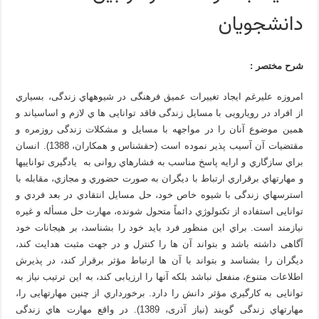
دانشجویان
شرح مختصر :
امروزه علیرغم ایجاد تغییرات عمیق فرهنگی در شیوه­هاي زندگی، بسیاري
از افراد در رویارویی با مسایل زندگی فاقد توانایی ها ي لازم و اساسی­اند و
همین موضوع آنان را در مواجهه با مسایل و مشکلات زندگی روزمره و
مقتضیات آن آسیب پذیر نموده است (حق­شناس و همکاران، 1388). انسان
براي سازگاري و ارایه پاسخ مناسب به فشارهاي روانی به یادگیری توانایی­ها
و مهارت­هاي برقراري ارتباط با دیگران به صورت حضوري و مجازي، مقابله با
استرس­هاي زندگی با شیوه خاص خود، حل مسایل انتقادي در بعد فردي و
توانایی استفاده از تکنولوژي دائماً متحول شونده، مهارت حل مسأله و غیره
نیازمند است. براي این منظور فرد باید خود را بشناسد، بر هیجانات خود
آگاهی داشته باشد و بتواند آن ها را کنترل و در جهت مثبت هدایت کند،
دیگران را بشناسد و بتواند با آن ها ارتباط مؤثر برقرار کند، در پذیرش
اطلاعات متنوع، منفعل نباشد بلکه آن­ها را ارزیابی کند، به این ترتیب نیاز به
توانایی به کارگیري مؤثر دانش را دارد. برخورداري از چنین مهارت­هایی را،
مهارتهاي زندگی گویند (نیاز آذری، 1389). در واقع مهارت هاي زندگی