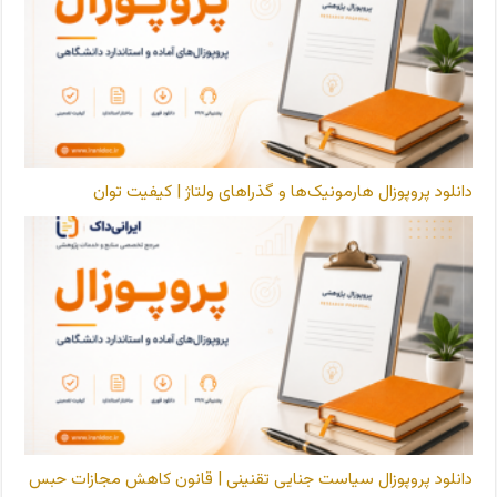
دانلود پروپوزال هارمونیک‌ها و گذراهای ولتاژ | کیفیت توان
دانلود پروپوزال سیاست جنایی تقنینی | قانون کاهش مجازات حبس