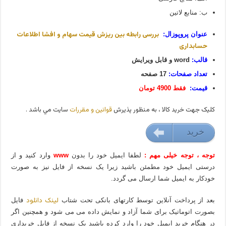
ب: منابع لاتین
بررسی رابطه بین ریزش قیمت سهام و افشا اطلاعات
عنوان پروپوزال:
حسابداری
قالب:
word و قابل ویرایش
تعداد صفحات:
17 صفحه
قیمت:
فقط 4900 تومان
کليک جهت خريد کالا ، به منظور پذيرش
قوانين و مقررات
سايت مي باشد .
خريد
49000 تومان
توجه ، توجه خیلی مهم :
لطفا ایمیل خود را بدون
www
وارد کنید و از
درستی ایمیل خود مطمئن باشید زیرا یک نسخه از فایل نیز به صورت
خودکار به ایمیل شما ارسال می گردد.
لینک دانلود
بعد از پرداخت آنلاین توسط کارتهای بانکی تحت شتاب
فایل
بصورت اتوماتیک برای شما آزاد و نمایش داده می می شود و همچنین اگر
در هنگام خرید ایمیل خود را وارد کرده باشید یک نسخه از فایل خریداری