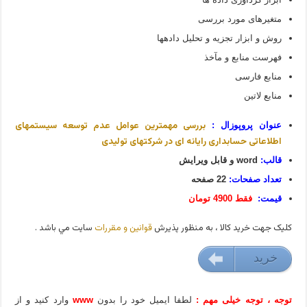
متغیرهای مورد بررسی
روش و ابزار تجزيه و تحليل داده‏ها
فهرست منابع و مآخذ
منابع فارسی
منابع لاتین
بررسی مهمترین عوامل عدم توسعه سیستم­های
عنوان پروپوزال :
اطلاعاتی حسابداری رایانه ­ای در شرکت­های تولیدی
قالب:
word و قابل ویرایش
تعداد صفحات:
22 صفحه
قیمت:
فقط 4900 تومان
کليک جهت خريد کالا ، به منظور پذيرش
قوانين و مقررات
سايت مي باشد .
خريد
49000 تومان
توجه ، توجه خیلی مهم :
لطفا ایمیل خود را بدون
www
وارد کنید و از