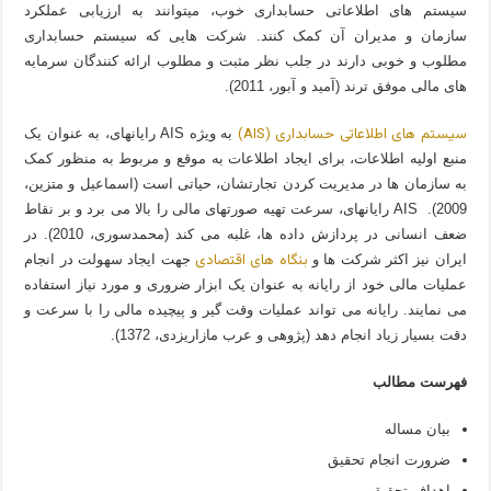
سیستم های اطلاعاتی حسابداری خوب، می­توانند به ارزیابی عملکرد
سازمان و مدیران آن کمک کنند. شرکت هایی که سیستم حسابداری
مطلوب و خوبی دارند در جلب نظر مثبت و مطلوب ارائه کنندگان سرمایه
های مالی موفق­ ترند (آمید و آبور، 2011).
سیستم­ های اطلاعاتی حسابداری (AIS)
به ویژه AIS رایانه­ای، به عنوان یک
منبع اولیه اطلاعات، برای ایجاد اطلاعات به موقع و مربوط به منظور کمک
به سازمان ها در مدیریت کردن تجارتشان، حیاتی است (اسماعیل و متزین،
2009). AIS رایانه­ای، سرعت تهیه صورت­های مالی را بالا می­ برد و بر نقاط
ضعف انسانی در پردازش داده ­ها، غلبه می­ کند (محمد­سوری، 2010). در
بنگاه­ های اقتصادی
ایران نیز اکثر شرکت­ ها و
جهت ایجاد سهولت در انجام
عملیات مالی خود از رایانه به عنوان یک ابزار ضروری و مورد نیاز استفاده
می نمایند. رایانه می تواند عملیات وقت گیر و پیچیده مالی را با سرعت و
دقت بسیار زیاد انجام دهد (پژوهی و عرب مازاریزدی، 1372).
فهرست مطالب
بیان مساله
ضرورت انجام تحقیق
اهداف تحقیق