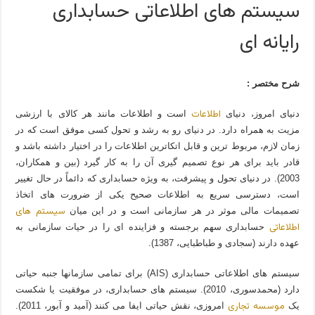
سیستم های اطلاعاتی حسابداری
رایانه ای
شرح مختصر :
اطلاعات
دنیای امروز، دنیای
است و اطلاعات مانند هر کالای با ارزشی
مزیت به همراه دارد. در دنیای رو به رشد و تحول کسی موفق است که در
زمان لازم، مربوط ترین و قابل اتکاترین اطلاعات را در اختیار داشته باشد و
قادر باید برای هر نوع تصمیم گیری آن را به کار گیرد (بین و همکاران،
2003). در دنیای تحول و پیشرفت، به ویژه حسابداری که دائماً در حال تغییر
است، دسترسی سریع به اطلاعات صحیح یکی از ضرورت های اتخاذ
سیستم های
تصمیمات مالی موثر در هر سازمانی است و در این میان
اطلاعاتی
حسابداری سهم برجسته و فزاینده ای را در حیات سازمانی به
عهده دارند (سجادی و طباطبایی، 1387).
سیستم های اطلاعاتی حسابداری (AIS) برای تمامی سازمان­ها جنبه حیاتی
دارد (محمد­سوری، 2010). سیستم های حسابداری، در موفقیت یا شکست
موسسه تجاری
یک
امروزی، نقش حیاتی ایفا می کنند (آمید و آبور، 2011).