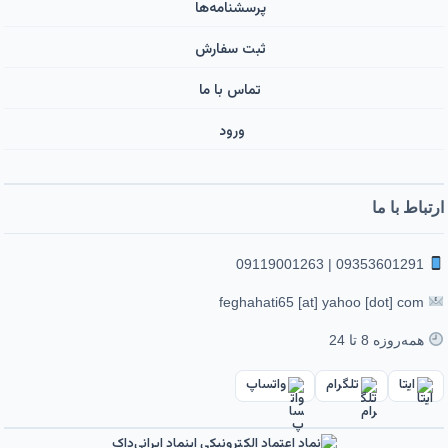
پرسشنامه‌ها
ثبت سفارش
تماس با ما
ورود ‌
ارتباط با ما
09353601291 | 09119001263
feghahati65 [at] yahoo [dot] com
همه‌روزه 8 تا 24
ایتا
تلگرام
واتساپ