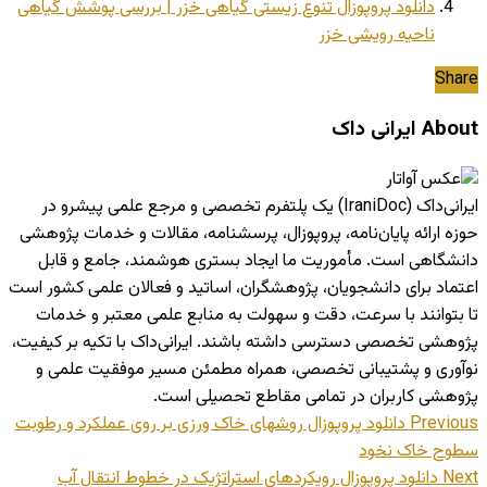
دانلود پروپوزال تنوع زیستی گیاهی خزر | بررسی پوشش گیاهی
ناحیه رویشی خزر
Share
About ایرانی داک
ایرانی‌داک (IraniDoc) یک پلتفرم تخصصی و مرجع علمی پیشرو در
حوزه ارائه پایان‌نامه، پروپوزال، پرسشنامه، مقالات و خدمات پژوهشی
دانشگاهی است. مأموریت ما ایجاد بستری هوشمند، جامع و قابل
اعتماد برای دانشجویان، پژوهشگران، اساتید و فعالان علمی کشور است
تا بتوانند با سرعت، دقت و سهولت به منابع علمی معتبر و خدمات
پژوهشی تخصصی دسترسی داشته باشند. ایرانی‌داک با تکیه بر کیفیت،
نوآوری و پشتیبانی تخصصی، همراه مطمئن مسیر موفقیت علمی و
پژوهشی کاربران در تمامی مقاطع تحصیلی است.
Previous
دانلود پروپوزال روشهای خاک ورزی بر روی عملکرد و رطوبت
سطوح خاک نخود
Next
دانلود پروپوزال رویکردهای استراتژیک در خطوط انتقال آب