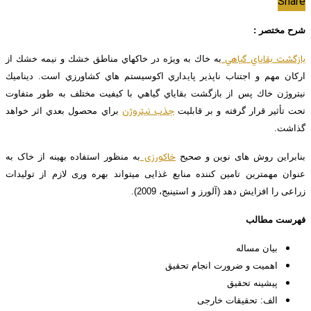
Share
شرح مختصر :
بازگشت بقاياي گياهي
به خاك به ويژه در خاك­هاي مناطق خشك و نيمه­ خشك از
اركان مهم و اجتناب­ ناپذير پايداري اكوسيستم ­هاي كشاورزي است. ديناميك
نيتروژن خاك پس از بازگشت بقاياي گياهي با كيفيت مختلف به طور متفاوت
جذب نيتروژن
تحت تأثير قرار گرفته و بر قابليت
براي محصول بعدي اثر خواهد
گذاشت.
خاک­ورزی
بنابراین روش ­های نوین و صحیح
به منظور استفاده بهینه از خاک به
عنوان مهمترین تامین­ کننده منابع غذایی می­تواند بهره ­وری لازم از تولیدات
زراعی را افزایش دهد (آلورز و استینبج، 2009).
فهرست مطالب
بیان مساله
اهمیت و ضرورت انجام تحقیق
پیشینه تحقیق
الف: تحقیقات خارجی