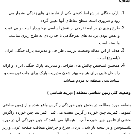
اهداف:
پارک جنگلی در شرایط کنونی یکی از نیازمندی های زندگی بشمار می
رود و ضروری است سطح تقاظای آنها تعیین گردد.
طرح ریزی در برنامه تفرجی از نقش اساسی برخوردار است و بی عیب
و نقص بودن برنامه های تفرجگاهی تا حد زیادی به طرح ریزی مناسب
وابسته است.
هدف از این مقاله وضعیت بررسی طراحی و مدیریت پارک جنگلی ایران
(یاسوج) است.
همچنین ثشخیص چالش های طراحی و مدیریت پارک جنگلی ایران و ارائه
راه حل هایی برای هر چه بهتر شدن مدیریت پارک برای جلب توریست و
شناسانیدن منطقه به مردم میباشد.
وضعیت کلی زمین شناسی منطقه ( دیرینه شناسی )
منطقه مورد مطالعه در بخش چین خوردگی زاگرس واقع شده و از زمین ساختی
عمومی کمربند چین خورده زاگرس تبعیت می کند . کمر بند چین خورده زاگرس
بخشی از قلمرو چین خورده آلپ – هیمالیا می باشد که چین خوردگی آن در دوره
پلئیستوسن و در نتیجه باز شدن دریای سرخ و چرخش متعاقب صفحه عربی و زیر