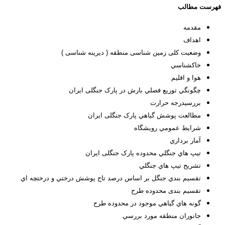
فهرست مطالب
مقدمه
اهداف
وضعیت کلی زمین شناسی منطقه ( دیرینه شناسی )
خاكشناسي
هوا و اقليم
چگونگي توريع فصلي بارش در پارک جنگلی ایران
بررسيدرجه حرارت
مطالعت پوشش گياهي پارک جنگلی ایران
شرايط عمومي رويشگاه
آمار برداري
تيپ هاي جنگلي محدوده پارک جنگلی ایران
تشريح تيپ هاي جنگلي
تقسيم بندي جنگل بر اساس درصد تاج پوشش درختي و درختچه اي
تقسیم بندی محدوده طرح
گونه هاي گياهي موجود در محدوده طرح
جانوران منطقه مورد بررسي