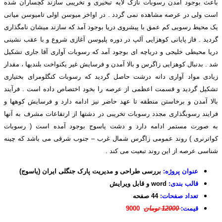
باعث بوجود آمدن رسوبات نازک لایه تبخیری و تخریبی سازند گچساران شده
است ولی در عرصه مشاهده نمی گردد . در اواخر میوسن اولی تامیوسن میانی
یک محیط رسوبی کم عمق با پیشروی دریا بوجود آمد که سازند میشان نامگذاری
گردید . فاز پایانی کوهزایی آلپ در دوره پلیوسن آغازی شروع و با عقب نشینی
دریا محیطی خلیجی و دریاچه ای بوجود آمد که رسوبات آواری آقا جاری تشکیل
شد . بدنبال کوهزایی زاگرس و بالا آمدن و فرسایش غیر یکنواخت بلندیها ، مقدار
زیادی مواد آواری دانه درشت حاصل گردید که رسوبات کنگلومرای بختیاری
تشکیل گردید و قسمت اعظمی از عرصه را بخود اختصاص داده است . فرآیند
بالا آمدن و برخاستن منطقه تا عهد حاضر نیز ادامه دارد و فرسایش کوهها و
فرایند رسوبگذاری مجدد رسوبات تخریبی در دشتها از ارتفاعات مشرف به آنها
به صورت مستمر ادامه دارد و دشت یاسوج بوجود آمده است ( رسوبات
کواترنری ) روند عمومی زاگرس شمال غرب – جنوب شرقی می باشد که چینه
شناسی عرصه از این روند تبعیت می کند .
عنوان پروژه:
بررسی طراحی و مدیریت پارک جنگلی ایران (یاسوج)
قالب بندی:
word و قابل ویرایش
تعداد صفحات:
44 صفحه
قیمت:
12000 تومان
9000