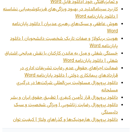
و تمایزیافتگی خود |دانلود فایل Word
کاربرد سینامالدئید در بهبود ویژگی‌های فیزیکوشیمیایی نشاسته
| دانلود پایان‌نامه Word
هوش عاطفی و سبک‌های رهبری مدیران | دانلود پایان‌نامه
Word
هویت بریکولاژ و صفات تاریک شخصیت دانشجویان | دانلود
پایان‌نامه Word
خستگی شغلی و میل به ماندن کارکنان با نقش میانجی اشتیاق
شغلی | دانلود پایان‌نامه Word
ضمانت اجراهای حقوقی عدم رعایت تشریفات اداری در
قراردادهای پیمانکاری دولتی | دانلود پایان‌نامه Word
دانلود پروپوزال مسئولیت بین‌المللی شرکت‌ها در درگیری
مسلحانه
دانلود پروپوزال قرار تأمین کیفری | تطبیق حقوق ایران و بشر
دانلود پروپوزال رضایت زناشویی | ویژگی شخصیت و سبک
دلبستگی
دانلود پروپوزال هارمونیک‌ها و گذراهای ولتاژ | کیفیت توان