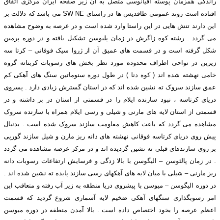
راندگی همزمان پوسته اقیانوسی متصل به آن زیر صفحه ایران مرکزی اتفاق
افتاده است روند عمومی طاقدیس ها در راستای SW-NE می باشد که دلالت بر
این دارند تنش هایی در این راستا وارد شده است و در عرصه به وضوح مشاهده
می گردد . رشته کوه زاگرش در زمان پلیوسن تشکیل یافته و در دوره پرمین
شکل گرفته است و در قسمت های عمیق آن از ژروا سیک فوقانی – کرتا سه
زیرین در نواحی اطراف محدوده مورد نظر بخش های رسوبات کربناته گروه
خامی نهشته شده اند ( کوه دنا ) در طول دوره سنوماتین سنگ های آهکی کم
عمق سازند سروک ته نشین شده اند که در استان گسترش زیادی دارد . پسروی
دریای کرتاسه ، نبود سازنده ایلام را در قسمتی از استان در بر داشته و در
قسمتی از استان لایه های مارنی و شیلی و رسی ایلام همراه با سازنده سروک
مشاهده می گردد که باعث کاهش مقاومت سازند سروک شده است . بدنبال
پیش روی دریای کرتاسه فوقانی نهشته های دانه ریز مارن و شیل سازند گورپی
بر روی سازندهای قبلی ته نشین گردیده اند و در مرکز عرصه مشاهده می گردد
. در زمان پالئوسن – الیگوسن با بالا زدگی و فرسایش ارتفاعات رسوبات دانه
ریز مارنی – شیلی با میان لایه های آهکهای رسی سازند پابده ته نشین شده اند .
در دوره الیگوسن – میوسن با پیشروی دریا منطقه به زیر آب رفته و متعاقب این
امر رسوبگذاری سنگهای آهکی ضخیم لایه آسماری شروع گردید که قسمت
اعظم عرصه را بخود اختصاص داده است . بالا آمدن منطقه در دوره میوسن