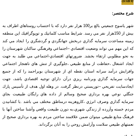
Share
شرح مختصر:
شهر ياسوج جمعيتي بالغ بر100 هزار نفر دارد كه با احتساب روستاهاي اطراف به
بيش از 150هزار نفر مي رسد. شرايط مناسب كلماتيك و توپوگرافيك اين منطقه
زمينه مساعدت سرمايه گذاري دربخش جهانگردي و گردشگري را ايجاد مي كند
كه اين مهم مي تواند وضعيت اقتصادي –اجتماعي وفرهنگي ساكنان شهرستان را
به نحو مطلوبي ارتقاء بخشد. ضرورتهاي اقتصادي-اجتماعي مي طلبد به جهت
ايجاد اشتغال ،حفاظت از منابع طبيعي ،جلوگيري از تنش هاي ناهنجار اجتماعي
وافزايش درآمد سرانه استان نقطه اي از شهرستان بويراحمد را كه از جميع
جهات سرمايه گذاري وبرنامه ريزي درآن داراي توجيه اقتصادي باشد، جهت
ايجادسايت تفريحي –توريستي درنظر گرفت. در وهله اول هدف از تأسيس پارك
جنگلي نوعي بهره برداري صحيح وسالم از داده هاي رايگان طبيعيت بجاي
سرمايه گذاري وصرف انرژي ،كاروهزينه درمناطق مختلف مي باشد .با كشانيدن
مردم خسته وآزرده از زندگي شهري،به دورن طبيعت واقعي وآشنا ساختن آنها با
فرهنگ منابع طبيعي ميتوان ضمن علاقمند ساختن مردم به بهره برداري صحيح از
نعمتهاي طبيعي سلامت وآرامش روحي را به آنان برگرداند.