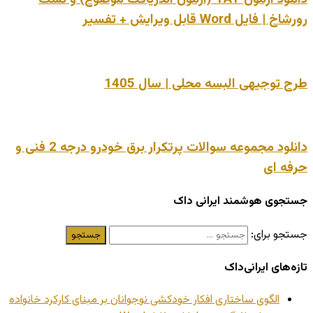
رورشاخ | فایل Word قابل ویرایش + تفسیر
طرح توجیهی البسه محلی | سال 1405
دانلود مجموعه سوالات پرتکرار برق خودرو درجه 2 فنی و
حرفه ای
جستجوی هوشمند ایرانی داک
جستجو برای:
تازه‌های ایرانی‌داک
الگوی ساختاری افکار خودکشی نوجوانان بر مبنای کارکرد خانواده