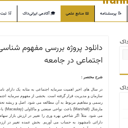
📝 پرسشنامه
📖 منابع علمی
🎓 آکادمی ایرانی‌داک
🛒 ثبت
اک
دانلود پروژه بررسی مفهوم شناسی 
اجتماعی در جامعه
شرح مختصر :
داک
در سال های اخير اهميت سرمايه اجتماعی به مثابه يک دارای نام
سازمان و مديريت قرار گرفته است. بخشی از مفهوم سرمايه اجتما
رسمی و مفاهيم مربوط به آن مطالعه می شود. اصل و ريشه تحقيق
مارشال (
می شود. مثلاً اگر شاخص بهره وری را تغيير در ارزش بازار سهام 
دارائی نامشهود به حساب می آوريم. بخش عمده تغيير در ارز