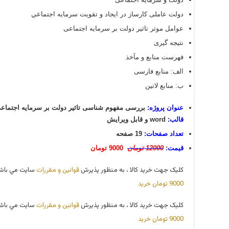
دولت عاملی کارساز در ايجاد و تقویت سرمايه اجتماعي
عوامل موثر تاثیر دولت بر سرمایه اجتماعی
نتیجه گیری
فهرست منابع و مآخذ
الف: منابع فارسی
ب: منابع لاتین
عنوان پروژه:
بررسی مفهوم شناسی تاثیر دولت بر سرمایه اجتماعی
قالب:
word و قابل ویرایش
تعداد صفحات:
19 صفحه
قیمت:
12000 تومان
9000 تومان
کليک جهت خريد کالا ، به منظور پذيرش
قوانين و مقررات
سايت مي باشد
9000 تومان
خريد
کليک جهت خريد کالا ، به منظور پذيرش
قوانين و مقررات
سايت مي باشد
9000 تومان
خريد