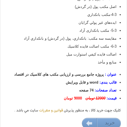
اصل مكتب پول (در گردش)
4-3-مكتب بانكداري
ايده‌هاي غير پولي گرايان
5-3- مکتب بانکداری آزاد
مقایسه سه مكتب: بانكداري، پول (در گردش) و بانكداري آزاد
6-3- مكتب اصالت فايده كلاسيك
اصالت فايده كيفي استوارت ميل
منابع و مأخذ
عنوان :
پروژه جامع بررسی و ارزیابی مکتب های کلاسیک در اقتصاد
قالب بندی:
word و قابل ویرایش
تعداد صفحات:
74 صفحه
قیمت:
12000 تومان
9000 تومان
کليک جهت خريد کالا ، به منظور پذيرش
قوانين و مقررات
سايت مي باشد .
خريد
9000 تومان