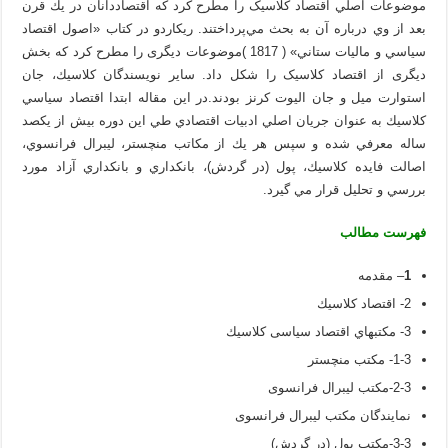
موضوعات اصلي اقتصاد کلاسیک را مطرح كرد كه اقتصاددانان در يك قرن
بعد از وي درباره آن به بحث مي‌پرداختند. ریکاردو در كتاب «اصول اقتصاد
سياسي و ماليات ستاني» ( 1817 )موضوعات دیگری را مطرح کرد که بخش
دیگری از اقتصاد کلاسیک را شکل داد. ساير نويسندگان كلاسيك، جان
استوارت ميل و جان اليوت كرنز بودند.در اين مقاله ابتدا اقتصاد سياسي
كلاسيك به عنوان جريان اصلي ادبيات اقتصادي طي اين دوره بيش از يكصد
ساله معرفي شده و سپس هر يك از مكاتب منچستر، ليبرال فرانسوي،
اصالت فايده كلاسيك، پول (در گردش)، بانكداري و بانكداري آزاد مورد
بررسي و تحليل قرار مي گيرد.
فهرست مطالب
1
– مقدمه
2- اقتصاد كلاسيك
3- مكتبهاي اقتصاد سیاسی كلاسيك
1-3- مكتب منچستر
2-3-مكتب ليبرال فرانسوی
نمایندگان مکتب لیبرال فرانسوی
3-3-مكتب پول (در گردش)