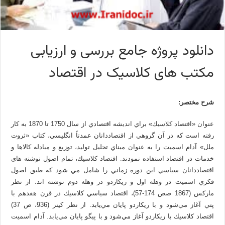
دانلود پروژه جامع بررسی و ارزیابی
مکتب های کلاسیک در اقتصاد
شرح مختصر:
عنوان «اقتصاد كلاسيك» براي انديشه اقتصادي از سال 1750 تا 1870 به كار
رفته است كه در آن گروهي از اقتصاددانان عمدتاً انگليسي، كتاب «ثروت
ملل» آدام اسميت را به عنوان مبناي تحليل توليد، توزيع و مبادله كالاها و
خدمات در اقتصاد استفاده نمودند. اقتصاد كلاسيك، تمام اصول نوشته هاي
اقتصاددانان سياسي اين دوره زماني را شامل مي شود كه طبق اصول
فكري اسميت در وهله اول و ريكاردو در وهله دوم نوشته اند. از نظر
ماركس (1867 صص 174-57)، اقتصاد سياسي كلاسيك در قرن هفدهم با
پتي آغاز مي‌شود و با ريكاردو پايان مي‌يابد. از نظر كينز (936، ص 37)
اقتصاد كلاسيك با ريكاردو آغاز مي‌شود و با پيگو پايان مي‌يابد. آدام اسميت