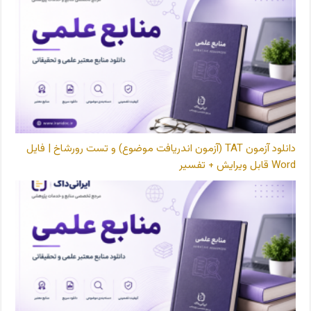
دانلود آزمون TAT (آزمون اندریافت موضوع) و تست رورشاخ | فایل
Word قابل ویرایش + تفسیر