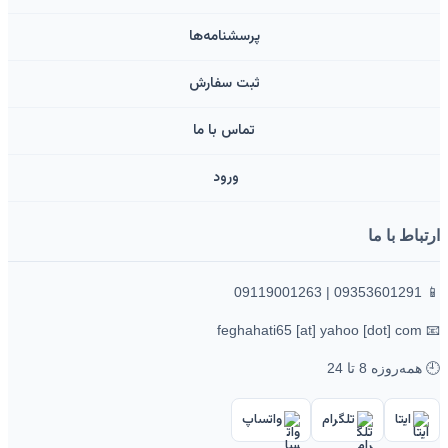
پرسشنامه‌ها
ثبت سفارش
تماس با ما
ورود ‌
ارتباط با ما
📱 09353601291 | 09119001263
📧 feghahati65 [at] yahoo [dot] com
🕘 همه‌روزه 8 تا 24
ایتا
تلگرام
واتساپ