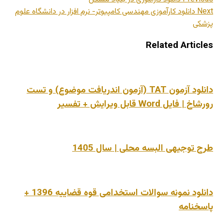
Next
دانلود کارآموزی مهندسی کامپیوتر- نرم افزار در دانشگاه علوم
پزشکی
Related Articles
دانلود آزمون TAT (آزمون اندریافت موضوع) و تست
رورشاخ | فایل Word قابل ویرایش + تفسیر
طرح توجیهی البسه محلی | سال 1405
دانلود نمونه سوالات استخدامی قوه قضاییه 1396 +
پاسخنامه