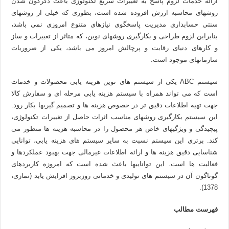
ارائه خدمات لزوم پاسخ به تغییرات سریع تکنولوژی باعث دگرگون شدن
روشهای محاسبه ارزش افزوده شده است، بطوری که خیلی از روشهای
سنتی حسابداری مدیریت پاسخگوی نیازهای متنوع امروزی نمی باشد،
بنابراین لزوم طراحی و بکارگیری روشهای نوین، که متاثر از تغییرات و ساز
و کارهای دنیای رقابت و پرچالش امروز می باشد، یکی از ضروریات
سازمانهای موجود است.
سیستم ABC یکی از سیستم های نوین هزینه یابی محصولات و خدمات
است که می تواند همراه با سیستم هزینه یابی مرحله ای و سفارش کالا
جهت تهیه اطلاعات دقیق تر در خصوص هزینه ها و تصمیم گیریها بکار رود.
این سیستم بکارگیری روشهای مناسب اثرات حاصل از تغییرات تکنولوژی،
پیچیدگی و ویژگیهای خاص هر محصول را در محاسبه هزینه ها منظور می
کند. برتری این سیستم نسبت به سایر سیستم های هزینه یابی، توانایی
شناسایی دقیق هزینه ها و ارائه اطلاعات غیرمالی جهت بهبود عملکردها و
فعالیت ها است. این تواناییها باعث شده است که امروزه کاربردهای
گوناگون آن در سیستم های تولیدی و خدماتی روزبروز افزایش یابد (نمازی،
1378).
فهرست مطالب