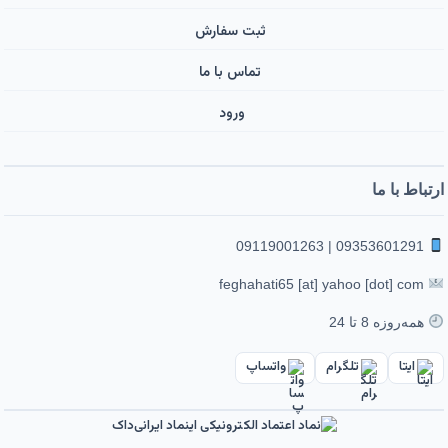
ثبت سفارش
تماس با ما
ورود ‌
ارتباط با ما
09353601291 | 09119001263
feghahati65 [at] yahoo [dot] com
همه‌روزه 8 تا 24
ایتا
تلگرام
واتساپ