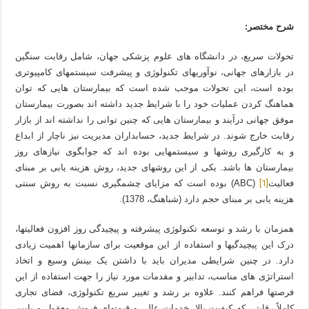
شرح مختصر:
تحولات سریع، در دانشگاه های علوم پزشکی جهان، شامل رقابت سنگین
در بازارهای جهانی، نوآوریهای تکنولوژی و پیشرفت سیستمهای کامپیوتری
بوده است، این تحولات موجب شده است که بیمارستان هایی که توان
هماهنگ کردن عملیات خود را با شرایط جدید داشته اند بصورت بیمارستان
موفق جهانی درآیند و بیمارستان هایی که چنین توانی را نداشته اند از بازار
رقابت خارج شوند. در شرایط جدید، حسابداران مدیریت نیز ناچار از ابداع
و به کارگیری روشها و سیستمهایی بوده اند که جوابگوی نیازهای روز
بیمارستان ها باشد. یکی از این روشهای جدید، روش هزینه یابی بر مبنای
[1]
فعالیت
(ABC) بوده است که مزایای چشمگیری نسبت به روش سنتی
هزینه یابی بر مبنای حجم دارد (شباهنگ، 1378).
همزمان با رشد و توسعه تکنولوژی پیشرفته و پیچیدگی روز افزون فعالیتها،
درک این پیچیدگیها و استفاده از این موقعیت برای سازمانها اهمیت زیادی
دارد. در چنین شرایطی مدیران باید با داشتن یک بینش وسیع و اتخاذ
استراتژی های مناسب، تدابیر و مقدمات مورد نیاز را جهت استفاده از این
فرصتها فراهم کنند. علاوه بر رشد و تغییر سریع تکنولوژی، فضای تجاری
کاملاً رقابتی که کیفیت بالا، خدمات عالی و قیمتهای فروش معقول و پایین