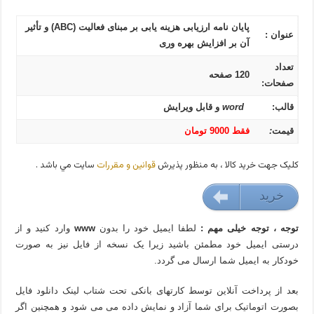
پایان نامه ارزیابی هزینه یابی بر مبنای فعالیت (ABC) و تأثیر
عنوان :
آن بر افزایش بهره وری
تعداد
120 صفحه
صفحات:
قالب:
word
و قابل ویرایش
قیمت
:
فقط 9000 تومان
کليک جهت خريد کالا ، به منظور پذيرش
قوانين و مقررات
سايت مي باشد .
خريد
90000 تومان
توجه ، توجه خیلی مهم :
لطفا ایمیل خود را بدون
www
وارد کنید و از
درستی ایمیل خود مطمئن باشید زیرا یک نسخه از فایل نیز به صورت
خودکار به ایمیل شما ارسال می گردد.
بعد از پرداخت آنلاین توسط کارتهای بانکی تحت شتاب لینک دانلود فایل
بصورت اتوماتیک برای شما آزاد و نمایش داده می می شود و همچنین اگر