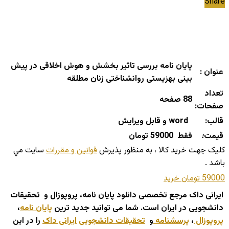
Share
پایان نامه بررسی تاثیر بخشش و هوش اخلاقی در پیش
عنوان :
بینی بهزیستی روانشناختی زنان مطلقه
تعداد
88 صفحه
صفحات:
قالب:
word و قابل ویرایش
قیمت
:
فقط 59000 تومان
کليک جهت خريد کالا ، به منظور پذيرش
قوانين و مقررات
سايت مي
باشد .
59000 تومان
خريد
ایرانی داک مرجع تخصصی دانلود پایان نامه، پروپوزال و تحقیقات
دانشجویی در ایران است. شما می توانید جدید ترین
پایان نامه
،
پروپوزال
،
پرسشنامه
و
تحقیقات دانشجویی
ایرانی داک
را در این