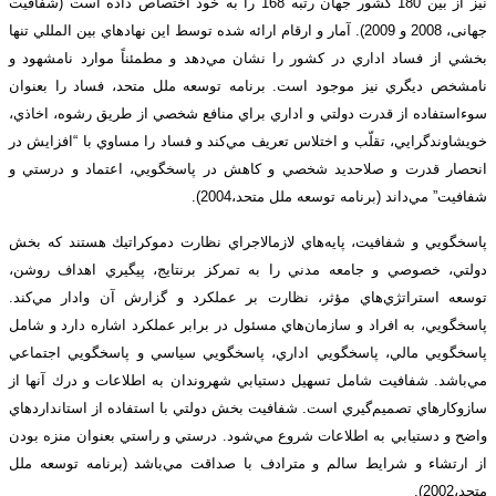
نيز از بين 180 کشور جهان رتبه 168 را به خود اختصاص داده است (شفافیت
جهانی، 2008 و 2009). آمار و ارقام ارائه شده توسط اين نهادهاي بين المللي تنها
بخشي از فساد اداري در کشور را نشان مي‌دهد و مطمئناً موارد نامشهود و
نامشخص ديگري نيز موجود است. برنامه توسعه ملل متحد، فساد را بعنوان
سوءاستفاده از قدرت دولتي و اداري براي منافع شخصي از طريق رشوه، اخاذي،
خويشاوندگرايي، تقلّب و اختلاس تعريف مي‌كند و فساد را مساوي با “افزايش در
انحصار قدرت و صلاحديد شخصي و كاهش در پاسخگويي، اعتماد و درستي و
شفافيت” مي‌داند (برنامه توسعه ملل متحد،2004).
پاسخگويي و شفافيت، پايه‌هاي لازم­الاجراي نظارت دموكراتيك هستند كه بخش
دولتي، خصوصي و جامعه مدني را به تمركز برنتايج، پيگيري اهداف روشن،
توسعه استراتژي‌هاي مؤثر، نظارت بر عملكرد و گزارش آن وادار مي‌كند.
پاسخگويي، به افراد و سازمان‌هاي مسئول در برابر عملكرد اشاره دارد و شامل
پاسخگويي مالي، پاسخگويي اداري، پاسخگويي سياسي و پاسخگويي اجتماعي
مي‌باشد. شفافيت شامل تسهيل دستيابي شهروندان به اطلاعات و درك آنها از
سازوكارهاي تصميم‌گيري است. شفافيت بخش دولتي با استفاده از استانداردهاي
واضح و دستيابي به اطلاعات شروع مي‌شود. درستي و راستي بعنوان منزه بودن
از ارتشاء و شرايط سالم و مترادف با صداقت مي‌باشد (برنامه توسعه ملل
متحد،2002).