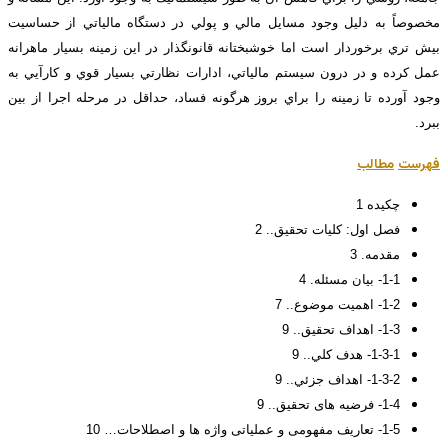
مخصوصاً به دليل وجود مسايل مالي و پولي در دستگاه مالياتي از حساسيت
بيش تري برخوردار است اما خوشبختانه قانونگذار در اين زمينه بسيار ماهرانه
عمل كرده و در درون سيستم مالياتي، ادارات نظارتي بسيار قوي و كارآيي به
وجود آورده تا زمينه را براي بروز هرگونه فساد، حداقل در مرحله اجرا از بين
ببرد.
فهرست
مطالب
چکیده 1
فصل اول: کلیات تحقیق.. 2
مقدمه. 3
1-1- بيان مسئله. 4
1-2- اهمیت موضوع.. 7
1-3- اهداف تحقيق.. 9
1-3-1- هدف کلي.. 9
1-3-2- اهداف جزئي.. 9
1-4- فرضیه های تحقيق.. 9
1-5- تعاريف مفهومی و عملیاتی واژه ها و اصطلاحات… 10