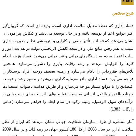
Share
شرح مختصر:
فساد اداری که نقطه مقابل سلامت اداری است، پدیده ای است که گریبان‌گیر
اکثر جوامع اعم از توسعه یافته و در حال توسعه می‌باشد و کنکاش پيرامون آن
نشان مي‌دهد، که فساد با تأثير منفي بر کارايي و اثربخشي نظام مديريت اداري
سبب به هدر رفتن منابع ملي و در نتيجه کاهش اثربخشي دولت در هدايت امور و
سلب اعتماد مردم به دستگاه‌هاي دولتي و غير دولتي مي‌شود. فساد هزينه انجام
کارها را افزايش مي‌دهد و رشد رقابت پذيري را دشوار مي‌سازد. همچنين
تلاش‌هاي فقرزدايي را ناکام مي‌سازد و زمينه تضعيف روحيه افراد درستکار را
فراهم مي‌آورد. فساد اداري مانع سرمايه گذاري مي‌شود و مسير رشد و توسعه
اقتصادي را با موانع بسيار مواجه مي‌سازد و از طريق هدايت ناصواب استعدادها
و منابع بالقوه و بالفعل انساني به سمت فعاليت‌هاي نادرست براي دست يابي به
درآمدهاي سهل الوصول، زمينه رکود در تمام ابعاد را فراهم مي‌سازد (عباس
زادگان، 1383).
آمار منتشره از طرف سازمان شفافيت جهاني نشان مي‌دهد که ايران از نظر
سلامت اداري در سال 2008 از کل 180 کشور جهان در رتبه 141 و در سال 2009