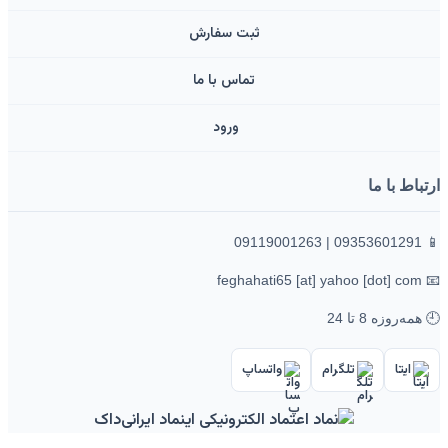
ثبت سفارش
تماس با ما
ورود ‌
ارتباط با ما
📱 09353601291 | 09119001263
📧 feghahati65 [at] yahoo [dot] com
🕘 همه‌روزه 8 تا 24
ایتا
تلگرام
واتساپ