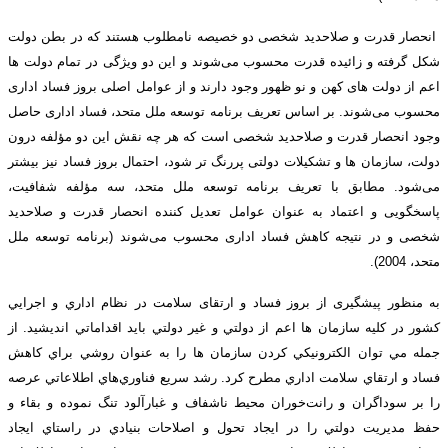
انحصار قدرت و صلاحدید شخصی دو خصیصه نامطلوب هستند که در بطن دولت
شکل گرفته و زائیده قدرت محسوب می‌شوند و این دو ویژگی در تمام دولت ها
اعم از دولت های کهن و نو ظهور وجود دارند و از عوامل اصلی بروز فساد اداری
محسوب می‌شوند. بر اساس تعریف برنامه توسعه ملل متحد، فساد اداری حاصل
وجود انحصار قدرت و صلاحدید شخصی است که هر چه نقش این دو مؤلفه درون
دولت، سازمان ها و تشکیلات دولتی پررنگ تر شود، احتمال بروز فساد نیز بیشتر
می‌شود. مطابق با تعریف برنامه توسعه ملل متحد، سه مؤلفه شفافیت،
پاسخگویی و اعتماد به عنوان عوامل تعدیل کننده انحصار قدرت و صلاحدید
شخصی و در نتیجه کاهش فساد اداری محسوب می‌شوند (برنامه توسعه ملل
متحد، 2004).
به منظور پیشگیری از بروز فساد و ارتقای سلامت در نظام اداري و اجرايي
كشور در کلیه سازمان ها اعم از دولتي و غير دولتي بايد اقداماتي انديشيد. از
جمله مي توان الكترونيكي كردن سازمان ها را به عنوان روشي براي كاهش
فساد و ارتقاي سلامت اداري مطرح كرد. رشد سريع فناوري‌هاي اطلاعاتي عرصه
را بر سوداگران و رانت‌خوران محيط ناشفاف و غبارآلود تنگ نموده و بقاء و
حفظ مديريت دولتي را در ايجاد تحول و اصلاحات بنيادي در راستاي ايجاد