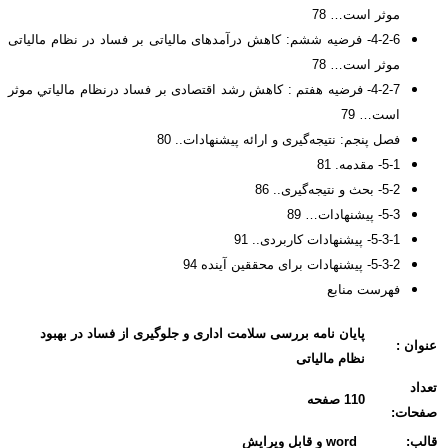
موثر است… 78
4-2-6- فرضیه ششم: کاهش درآمدهای مالیاتی بر فساد در نظام مالیاتی
موثر است… 78
4-2-7- فرضیه هفتم : کاهش رشد اقتصادی بر فساد درنظام مالياتي موثر
است… 79
فصل پنجم: نتیجه‌گیری و ارائه پیشنهادات.. 80
5-1- مقدمه. 81
5-2- بحث و نتیجه‌گیری.. 86
5-3- پیشنهادات… 89
5-3-1- پيشنهادات کاربردی.. 91
5-3-2- پيشنهادات برای محققین آینده 94
فهرست منابع
پایان نامه بررسی سلامت اداری و جلوگیری از فساد در بهبود
عنوان :
نظام مالیاتی
تعداد
110 صفحه
صفحات:
قالب:
word و قابل ویرایش