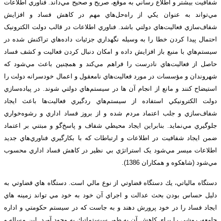
شفافيت بيشتر و اطلاع رساني به موقع، صريح و صحيح مي‌داند. فناوري اطلاعات
مي‌تواند به عنوان يکي از راه‌حل‌هاي مهم در کاهش فساد و افزايش
شفاف‌سازي فعاليت‌هاي دولتي باشد. فناوري اطلاعات در قالب دولت الکترونيک
احتمال پيدا کردن خطا را به وسيله نگهداري جزئيات داده‌هاي تراکنش شده در
سيستم‌هاي با منبع باز افزايش داده و امکان دنبال کردن فعاليت و کشف فساد
حاصل از فعاليت‌هاي نادرست را فراهم مي‌کند و همچنين باعث مي‌شود که
شهروندان و مؤسسات در مورد فعاليت‌هاي نامعقول و اعمال خودسرانه دولت را
استيضاح کنند و مانع از انجام آن ها در سيستم‌هاي دولتي شوند. در پياد‌ه‌سازي
دولت الکترونيکي استفاده از سيستم‌هاي ردگيري فعاليت‌ها باعث ايجاد
شفاف‌سازي و جلب اعتماد مردم شده و از بروز فساد اداري و رشوه‌خواري
جلوگيري مي‌نمايد. بنابراين ايجاد محيطي شفاف و پاسخ‌گو و مبتني بر اعتماد
ضمن ايجاد شفافيت در اطلاعات و ارتباطات که با بکارگيري فناوري‌هاي جديد
اطلاعات ميسر مي‌شود يک استراتژي بي نظير در کاهش فساد اداري محسوب
مي‌شود (شاهکوه و همکاران 1386).
دستگاه مالياتي، يك دستگاه قضاوتي از نوع مالي است. دستگاه هاي قضاوتي به
دليل حساس بودن بحث عدالت و اجراي آن خود به خود مي تواند زمينه هاي
ايجاد فساد را در خود پرورش دهند و به جاست كه در سيستم حكومتي و اداره
جامعه، روشي را براي كاهش آن به طور سيستماتيك به وجود آورد. اين مساله و