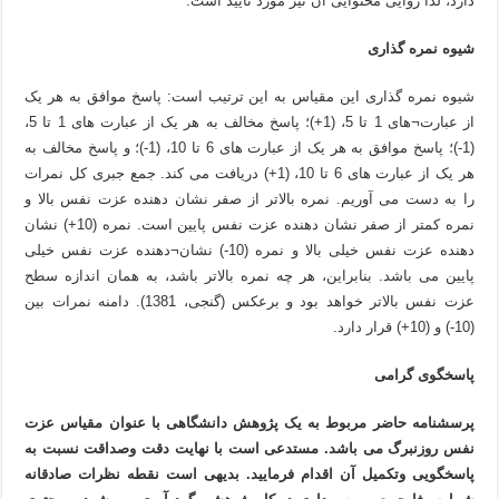
دارد، لذا روایی محتوایی آن نیز مورد تأیید است.
شیوه نمره گذاری
شیوه نمره گذاری این مقیاس به این ترتیب است: پاسخ موافق به هر یک
از عبارت¬های 1 تا 5، (1+)؛ پاسخ مخالف به هر یک از عبارت های 1 تا 5،
(1-)؛ پاسخ موافق به هر یک از عبارت های 6 تا 10، (1-)؛ و پاسخ مخالف به
هر یک از عبارت های 6 تا 10، (1+) دریافت می کند. جمع جبری کل نمرات
را به دست می آوریم. نمره بالاتر از صفر نشان دهنده عزت نفس بالا و
نمره کمتر از صفر نشان دهنده عزت نفس پایین است. نمره (10+) نشان
دهنده عزت نفس خیلی بالا و نمره (10-) نشان¬دهنده عزت نفس خیلی
پایین می باشد. بنابراین، هر چه نمره بالاتر باشد، به همان اندازه سطح
عزت نفس بالاتر خواهد بود و برعکس (گنجی، 1381). دامنه نمرات بین
(10-) و (10+) قرار دارد.
پاسخگوی گرامی
پرسشنامه حاضر مربوط به یک پژوهش دانشگاهی با عنوان مقیاس عزت
نفس روزنبرگ می باشد. مستدعی است با نهایت دقت وصداقت نسبت به
پاسخگویی وتکمیل آن اقدام فرمایید. بدیهی است نقطه نظرات صادقانه