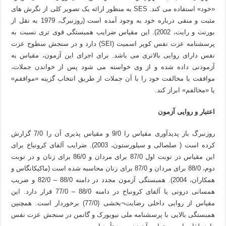
«خود» استفاده می کند. SES به منظور ارائه یک تصویر کلی از نگرش های
مثبت و منفی درباره خود به وجود آمده است (روزنبرگ، 1979 به نقل از
بورنت و رایت، 2002). این مقیاس ضرایب همبستگی قوی تری نسبت به
پرسشنامه عزت نفس کوپر اسمیت (SEI) دارد و در سنجش سطوح عزت
نفس دارای روایی بالاتری می باشد. برای اجرای این آزمون، مقیاس به
آزمودنی داده شده و از وی خواسته می شود پس از خواندن جملات،
موافقت یا مخالفت خود را با آن جملات از طریق انتخاب گزینه «موافقم»
یا «مخالفم» ابراز کند.
اعتبار و روایی آزمون
روزنبرگ باز پدیدآوری مقیاس را 9/0 و مقیاس پذیری آن را 7/0 گزارش
کرده است ( صلصالی و سیلورستون، 2003). ضرایب آلفای کرونباخ برای
این مقیاس در نوبت اول 87/0 برای مردان و 86/0 برای زنان و در نوبت
دوم، 88/0 برای مردان و 87/0 برای زنان محاسبه شده است (ماکیکانگاس و
همکاران، 2004). همبستگی آزمون مجدد در دامنه 88/0 – 82/0 و ضریب
همسانی درونی یا آلفای کرونباخ در دامنه 88/0 – 77/0 قرار دارد. این
مقیاس از روایی داخلی رضایت¬بخشی (77/0) برخوردار است. همچنین
همبستگی بالایی با پرسشنامه ملی نیویورک و گاتمن در سنجش عزت نفس