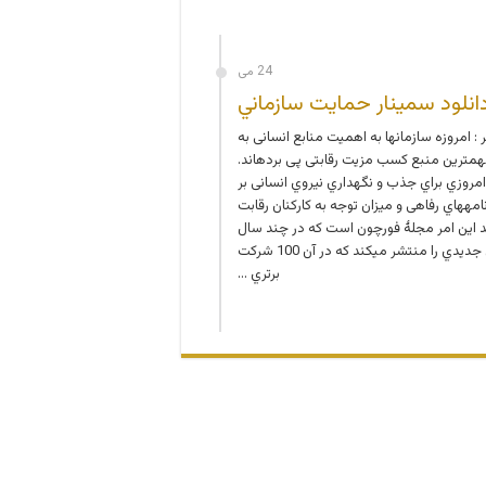
24 می
انلود سمینار حمايت سازماني
امروزه سازمان­ها به اهمیت منابع انسانی به
همترین منبع کسب مزیت رقابتی پی برده­اند.
امروزي براي جذب و نگهداري نیروي انسانی بر
نامه­هاي رفاهی و میزان توجه به کارکنان رقابت
د این امر مجلۀ فورچون است که در چند سال
اخیر رتبه­بندي جدیدي را منتشر می­کند که در آن 100 شرکت
برتري …