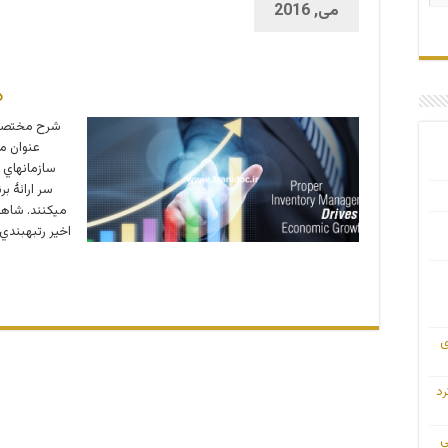
می, 2016
د
شرح مختصر : 
عنوان م
سازمان­هاي 
سر ارائۀ بر
می­کنند. شاه
ی
رد
ی