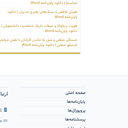
نشاسته | دانلود پایان‌نامه Word
هوش عاطفی و سبک‌های رهبری مدیران | دانلود
پایان‌نامه Word
هویت بریکولاژ و صفات تاریک شخصیت دانشجویان |
دانلود پایان‌نامه Word
خستگی شغلی و میل به ماندن کارکنان با نقش میانج
اشتیاق شغلی | دانلود پایان‌نامه Word
صفحه اصلی
ارتبا
پایان‌نامه‌ها
پروپوزال‌ها
09353601291 | 09119001263
پرسشنامه‌ها
feghahati65 [at] yahoo [dot] com