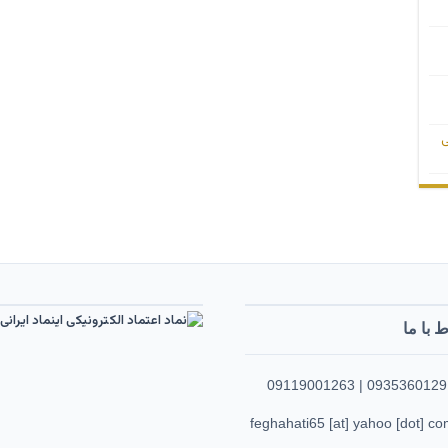
ی
ط با ما