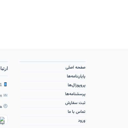
صفحه اصلی
ارتبا
پایان‌نامه‌ها
پروپوزال‌ها
09353601291 | 09119001263
پرسشنامه‌ها
feghahati65 [at] yahoo [dot] com
ثبت سفارش
همه
تماس با ما
ورود ‌