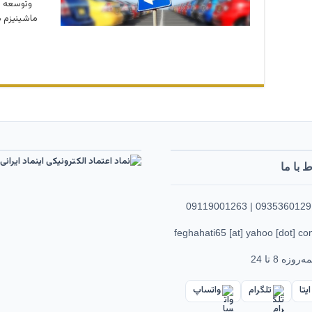
وتوسعه ه
ماشینیزم می
ط با ما
‌روزه 8 تا 24
ایتا
تلگرام
واتساپ