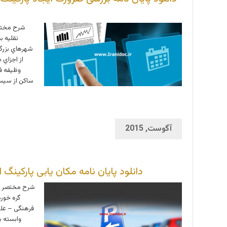
شرح مختص
نقليه ب
شهرهاي بزرگ 
از اجزاي
وظيفه ف
ساكن از سيس
آگوست, 2015
دانلود پایان نامه مکان یابی پارکینگ 
شرح مختصر : ا
گره خور
فرهنگی – علم
وابسته ب