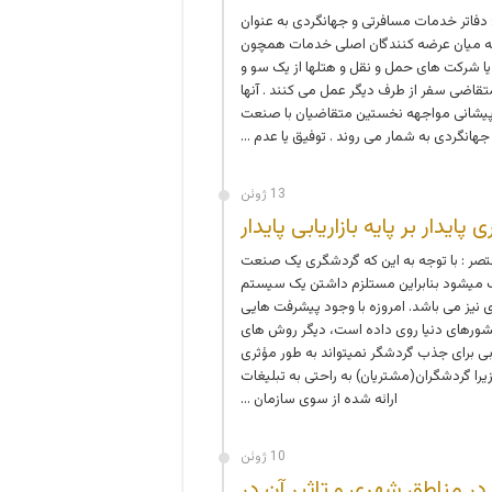
فاتر خدمات مسافرتی و جهانگردی به عنوان
 میان عرضه کنندگان اصلی خدمات همچون
 یا شرکت های حمل و نقل و هتلها از یک سو و
قاضی سفر از طرف دیگر عمل می کنند . آنها
پیشانی مواجهه نخستین متقاضیان با صنعت
جهانگردی به شمار می روند . توفیق یا عدم …
13 ژوئن
ایدار بر پایه بازاریابی پایدار
ر : با توجه به این که گردشگری یک صنعت
ی­شود بنابراین مستلزم داشتن یک سیستم
وی نیز می باشد. امروزه با وجود پیشرفت هایی
شورهای دنیا روی داده است، دیگر روش های
ابی برای جذب گردشگر نمی­تواند به طور مؤثری
یرا گردشگران(مشتریان) به راحتی به تبلیغات
ارائه شده از سوی سازمان …
10 ژوئن
 در مناطق شهری و تاثیر آن در