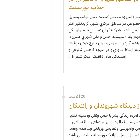
جذب توریست
ر : امروزه معضل كمبود محل توقف وسايل
خصوص در مناطق مركزي شهر، گريبانگير اكثر
مي باشد. «پاركينگهاي عمومي» بعنوان يكي
 مهم يك «سيستم حمل و نقل شهري مدرن»،
راهم آوردن سطوحي، براي خارج كردن ترافيك
تم ارتباط شهري و در نتيجه كاهش شلوغي و
راهبنداني هاي ترافيكي مركز شهر را …
20 آگوست
از دیدگاه شهروندان و رانندگان
مرزه زندگی بشر با حمل ونقل ووسیله نقلیه
ده وتمام فعالیت های اجتماعی – اقتصادی –
ی وآموزشی وتفریحی وزیارتی و… همه وهمه
ه حمل ونقل وترافیک ووسیله نقلیه می باشد