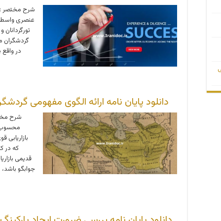
شرح مختصر : د
عنصری واسطه
تورگردانان و
گردشگران مت
در واقع 
ی
دانلود پایان نامه ارائه الگوی مفهومی گردشگری پ
شرح مختص
محسوب م
بازاریابی ق
که در ک
قدیمی بازاری
جوابگو باشد، ز
دانلود پایان نامه بررسی ضرورت ایجاد پارکینگ