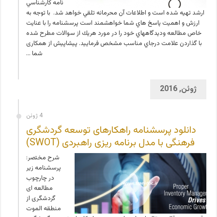
نامه كارشناسي
ارشد تهيه شده است و اطلاعات آن محرمانه تلقي خواهد شد. با توجه به
ارزش و اهميت پاسخ هاي شما خواهشمند است پرسشنامه را با عنايت
خاص مطالعه وديدگاههاي خود را در مورد هريك از سوالات مطرح شده
با گذاردن علامت درجاي مناسب مشخص فرماييد. پیشاپیش از همکاری
شما …
ژوئن, 2016
4 ژوئن
دانلود پرسشنامه راهکارهای توسعه گردشگری
فرهنگی با مدل برنامه ریزی راهبردی (SWOT)
شرح مختصر:
پرسشنامه زیر
در چارچوب
مطالعه ای
گردشگری از
منطقه الموت