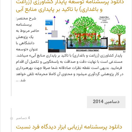
دانلود پرسشنامه توسعه پایدار کشاورزی (زراعت
و باغداری) با تاکید بر پایداری منابع آبی
شرح مختصر:
پرسشنامه
حاضر مربوط به
یک پژوهش
دانشگاهی با
عنوان «توسعه
پایدار کشاورزی (زراعت و باغداری) با تاکید بر پایداری منابع آبی» می­باشد.
مستدعی است با نهایت دقت و صداقت به پاسخگویی و تکمیل آن اقدام
فرمایید. بدیهی است نقطه نظرات صادقانه شما صرفا جهت بهره­برداری
در کار پژوهشی گردآوری می­شود و محتوی آن کاملا محرمانه تلقی خواهد
شد. …
دسامبر, 2014
4 دسامبر
دانلود پرسشنامه ارزيابی ابزار ديدگاه فرد نسبت