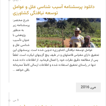
دانلود پرسشنامه آسیب شناسی علل و عوامل
توسعه نیافتگی کشاورزی
شرح مختصر:
پرسشنامه زیر
به منظور
پژوهشی با
عنوان «آسیب
شناسی علل و
عوامل توسعه نیافتگی کشاورزی»‏‏ تدوین شده است. پرسش­های این
تحقیق دارای مقیاس فاصله­ای و در طیف پنج گزینه­ای لیکرت است. لطفاً
پس از مطالعه دقیق نظرات خود را اعمال فرمائید. از اطلاعات داده شده
تنها در راستای تحقیق استفاده شده و اطلاعات ارسالی کاملاً محرمانه
باقی خواهد …
می, 2016
9 می