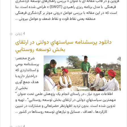
قزوین و در قالب مقاله ای با عنوان « بررسی راهکارهای توسعه گردشگری
فرهنگی با مدل برنامه ریزی راهبردی (SWOT) » طراحی شده است. بنا
است که در این مقاله با بررسی عوامل درونی موثر بر گردشگری فرهنگی
منطقه یعنی نقاط قوت و نقاط ضعف و عوامل بیرونی …
4 ژوئن
دانلود پرسشنامه سياستهاي دولتی در ارتقای
بخش توسعه روستايي
شرح مختصر:
پرسشنامه بومي
و استانداردی که
دراختيار داريدبا
هدف جمع آوری
بخشی از
اطلاعات مورد نیاز ، در راستای انجام یک پژوهش علمی تحت عنوان ”
مهمترین سياستهاي دولتی در ارتقای بخش توسعه روستايي” ، تهیه و
تدوین شده است. بدون تردید اظهارنظر حضرتعالی و مشاركت در تبيين
كاركردها ، اهداف ، مسايل و نيازهاي توسعه روستاها در كشور …
4 ژوئن