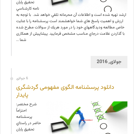
تحقيق پايان
نامه كارشناسي
ارشد تهيه شده است و اطلاعات آن محرمانه تلقي خواهد شد. با توجه به
ارزش و اهميت پاسخ هاي شما خواهشمند است پرسشنامه را با عنايت
خاص مطالعه وديدگاههاي خود را در مورد هريك از سوالات مطرح شده
با گذاردن علامت درجاي مناسب مشخص فرماييد. پیشاپیش از همکاری
شما …
جولای, 2016
6 جولای
دانلود پرسشنامه الگوی مفهومی گردشگری
پایدار
شرح مختصر:
احتراماً
پرسشنامه
حاضر در راستاي
تحقيق پايان