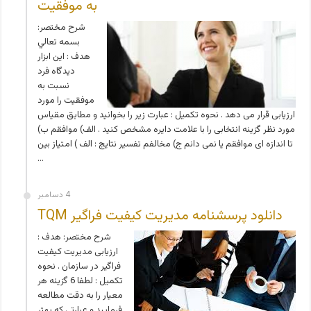
به موفقيت
شرح مختصر:
بسمه تعالي
هدف : اين ابزار
ديدگاه فرد
نسبت به
موفقيت را مورد
ارزيابی قرار می دهد . نحوه تکميل : عبارت زير را بخوانيد و مطابق مقياس
مورد نظر گزينه انتخابی را با علامت دايره مشخص کنيد . الف) موافقم ب)
تا اندازه ای موافقم يا نمی دانم ج) مخالفم تفسير نتايج : الف ) امتياز بين
…
4 دسامبر
دانلود پرسشنامه مديريت کيفيت فراگير TQM
شرح مختصر: هدف :
ارزيابی مديريت کيفيت
فراگير در سازمان . نحوه
تکميل : لطفا 6 گزينه هر
معيار را به دقت مطالعه
فرماييد و عبارتی که بهتر