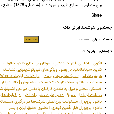
هاي متفاوتی از منابع طبیعی وجود دارد (شاهولى، 1378). منابع طبیعی را مجموعه­اي از مواهب و ثروت­هاي خدادادي که به­صورت رایگان در اختیار بشر قرار گرفته و …
Share
جستجوی هوشمند ایرانی داک
جستجو برای:
تازه‌های ایرانی‌داک
الگوی ساختاری افکار خودکشی نوجوانان بر مبنای کارکرد خانواده و تمای
کاربرد سینامالدئید در بهبود ویژگی‌های فیزیکوشیمیایی نشاسته | دانلود
هوش عاطفی و سبک‌های رهبری مدیران | دانلود پایان‌نامه Word
هویت بریکولاژ و صفات تاریک شخصیت دانشجویان | دانلود پایان‌نامه 
خستگی شغلی و میل به ماندن کارکنان با نقش میانجی اشتیاق شغلی | د
ضمانت اجراهای حقوقی عدم رعایت تشریفات اداری در قراردادهای پیمانک
دانلود پروپوزال مسئولیت بین‌المللی شرکت‌ها در درگیری مسلحانه
دانلود پروپوزال قرار تأمین کیفری | تطبیق حقوق ایران و بشر