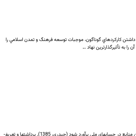
 داشتن کارکردهاي گوناگون، موجبات توسعه فرهنگ و تمدن اسلامي را
شرح مختصر : منابع طبیعی از ثروتهاي گرانبهاي هر سرزمینی است. در کشورهاي گوناگون تلاش شده است تا به روش­هاي گوناگون، ارزش این منابع در حساب­هاي ملی برآورد شود (حيدرى، 1385). برداشت­ها و تعریف­