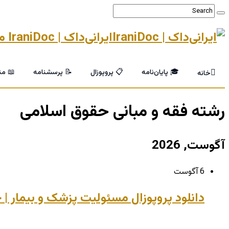
ایرانی‌داک | IraniDoc مرجع تخصصی پایان‌نامه و خدمات پژوهشی دانشگاهی
🎓 پایان‌نامه
📋 پروپوزال
📝 پرسشنامه
📖 من
خانه
رشته فقه و مبانی حقوق اسلامی
آگوست, 2026
6 آگوست
دانلود پروپوزال مسئولیت پزشک و بیمار |