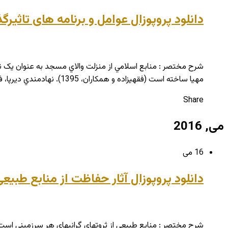
دانلود پروپوزال عوامل و برنامه های تاثی
شرح مختصر : منابع اسلامي از منزلت والاي مسجد به عنوان يک ن
مهيا ساخته است (فقهي­زاده و همکاران، 1395). نهادمندي ديرپا، فراگيري فزاينده، وجوه كاركردي متفاوت و ساحات كار ويژه­ گوناگون مسجد، آن را به تأثيرگذارترين نهاد …
Share
می, 2016
16 می
دانلود پروپوزال آثار حفاظت از منابع طبی