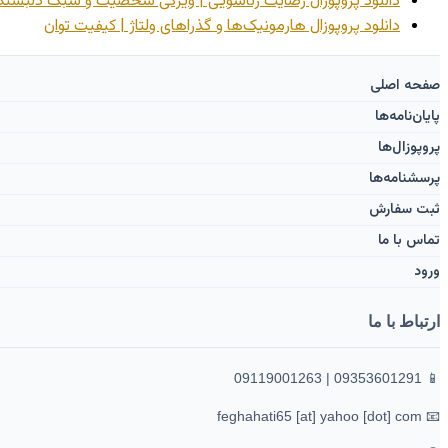
دانلود پروپوزال رضایت زناشویی | ویژگی شخصیت و سبک دلبستگ
دانلود پروپوزال هارمونیک‌ها و گذراهای ولتاژ | کیفیت توان
صفحه اصلی
پایان‌نامه‌ها
پروپوزال‌ها
پرسشنامه‌ها
ثبت سفارش
تماس با ما
ورود ‌
ارتباط با ما
📱 09353601291 | 09119001263
📧 feghahati65 [at] yahoo [dot] com