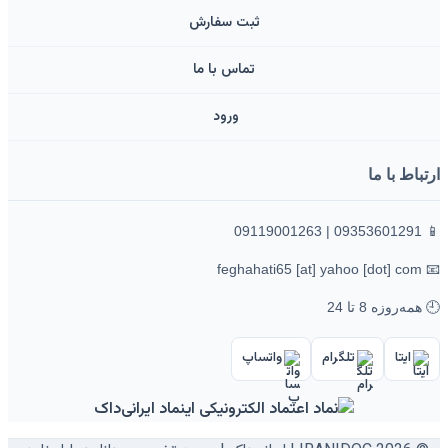
ثبت سفارش
تماس با ما
ورود ‌
ارتباط با ما
📱 09353601291 | 09119001263
📧 feghahati65 [at] yahoo [dot] com
🕘 همه‌روزه 8 تا 24
ایتا
تلگرام
واتساپ