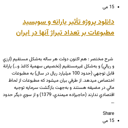
15 می
دانلود پروژه تأثير یارانه و سوبسید
مطبوعات بر تعداد تيراژ آنها در ايران
شرح مختصر : هم اکنون دولت هر ساله به‌شكل مستقيم (ارزي
و ريالي) و به‌شكل غيرمستقيم (تخصيص سهمية كاغذ و…) يارانة
قابل توجهي (حدود 100 ميليارد ريال در سال) به مطبوعات
اختصاص مي‏دهد. از طرفي بيان مي‏شود كه مطبوعات از لحاظ
مالي در مضيقه هستند و به‌جهت بازگشت سرمايه توجيه
اقتصادي ندارند (حاجي‏زاده ميمندي، 1379) و از سوي ديگر حدود
…
Share
15 می