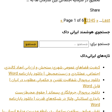
تحقيق در سرمايه اجتماعی بين سازمان ها به …
Share
Page 1 of 6
1
2
3
4
5
»
...
Last »
جستجوی هوشمند ایرانی داک
جستجو برای:
تازه‌های ایرانی‌داک
کیفیت فضاهای عمومی شهری؛ سنجش و ارزیابی ابعاد کالبدی،
اجتماعی، عملکردی و زیست‌محیطی | دانلود پایان‌نامه Word
دانلود پروپوزال شفافیت تقنین و حکمرانی مطلوب در ایران |
فایل Word
دانلود پروپوزال جرم‌انگاری پسماند | حقوق محیط‌زیست
پایداری استاتیکی ولتاژ در شبکه‌های قدرت | دانلود پایان‌نامه
Word
نقش میانجی سلامت سازمانی در رابطه مدیریت منابع انسانی با