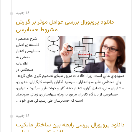
15 ژانویه
دانلود پروپوزال بررسی عوامل موثر بر گزارش
مشروط حسابرسی
شرح مختصر :
فلسفه­ ی اصلی
حسابرسی اعتبار
بخشی به
اطلاعات
منعكس در
صورتهاي مالي است. زیرا، اطلاعات مزبور مبنای تصمیم گیری های گروه­­
هاي مختلفي نظير سهامداران، سرمایه گذاران بالقوه، كارگزاران، مديران،
مشاوران مالي، تحليل گران، اعتبار دهندگان و دولت قرار مي­گيرد. بنابراین،
حسابرسی از دیدگاه کاربران مزبور به ویژه سهامداران، زمانی سودمند
است که حسابرسان طی رسیدگی­ هاي خود …
15 ژانویه
دانلود پروپوزال بررسی رابطه بین ساختار مالکیت