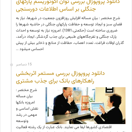
دانلود پروپوزال بررسی توان اکوتوریسم پارکهای
جنگلی بر اساس اطلاعات دورسنجی
شرح مختصر : بیان مساله افزایش روز­افزون جمعیت در شهرها، نیاز به
فضای سبز و ایجاد توسعه و حفاظت پارک­های جنگلی در حاشیه شهرها را
ضروری ساخته است (حکمتی،1381). امروزه نیاز به توسعه و احداث
پارک­ جنگلی و تفرجگاه­های طبیعی برای جذب گردشگر، ایجاد در­آمد،
گذران اوقات فراغت، تمدد اعصاب، حفاظت از منابع و ذخایر بیش از پیش
احساس می­شود …
15 دسامبر
دانلود پروپوزال بررسی مستمر اثربخشی
راهکارهای بانک برای جذب مشتری
شرح مختصر :
بیان مساله
امروزه بانکها
نقش اساسی و
مهمی در رشد
وتوسعه
اقتصادی کشورها ایفا می نمایند. بانک عبارت از یک رشته فعالیت