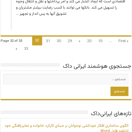
اقتصادی است که ایجاد اعتبار می کند و امر پرداخت­ها و نقل و انتقال وجوه
را تسهیل می کند. بانکها می توانند با کسب رضایت بیشتر مشتریان و
تشویق آنها به پس انداز و تجهیز …
32
31
30
29
«
20
10
...
« First
Page 32 of 33
»
33
جستجوی هوشمند ایرانی داک
تازه‌های ایرانی‌داک
الگوی ساختاری افکار خودکشی نوجوانان بر مبنای کارکرد خانواده و تمایزیافتگی خود
|دانلود فایل Word