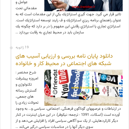
عوامل و
مقدماتي تحت
تاثير قرار مي گيرد. جهت گيري استراتژيك يكي از اين مقدمات است كه به
عنوان راهنماي برنامه ريزي استراتژيك و ف رايند توسعه استراتژيك است.
استراتژي تجاري يا استراتژي رقابتي اين مفهوم را در بر دارد كه چگونه يك
سازمان بايد در محيط تجاري به رقابت بپردازد …
19 ژانویه
دانلود پایان نامه بررسی و ارزیابی آسیب های
شبکه های اجتماعی در محیط کار و خانواده
شرح مختصر :
امروزه پیشرفت
تکنولوژی و
گسترش رسانه
های جمعی،
تحولات زیادی را
در ارتباطات و عرصه­های گوناگون فرهنگی، اجتماعی، سیاسی و… به وجود
آورده است (اسکات، 1391 ؛ ترجمه: نیکوفر). در این میان اینترنت در کنار
دیگر کارکردهایش، از یک سو آگاهی سیاسی افراد را افزایش می‌دهد و از
سوی دیگر آنها را در مناسبات سیاسی درگیر می‌کند …