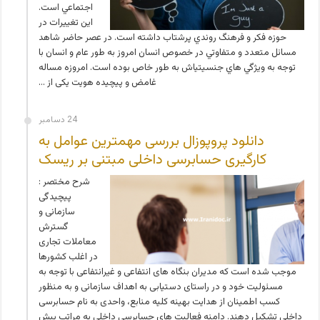
اجتماعي است.
اين تغييرات در
حوزه فكر و فرهنگ روندي پرشتاب داشته است. در عصر حاضر شاهد
مسائل متعدد و متفاوتي در خصوص انسان امروز به طور عام و انسان با
توجه به ويژگي هاي جنسيتي­اش به طور خاص بوده است. امروزه مساله
غامض و پیچیده هویت یکی از …
24 دسامبر
دانلود پروپوزال بررسی مهمترین عوامل به
کارگیری حسابرسی داخلی مبتنی بر ریسک
شرح مختصر :
پیچیدگی
سازمانی و
گسترش
معاملات تجاری
در اغلب کشورها
موجب شده است که مدیران بنگاه های انتفاعی و غیرانتفاعی با توجه به
مسئولیت خود و در راستای دستیابی به اهداف سازمانی و به منظور
کسب اطمینان از هدایت بهینه کلیه منابع، واحدی به نام حسابرسی
داخلی تشکیل دهند. دامنه فعاليت هاي حسابرسي داخلي به مراتب بيش