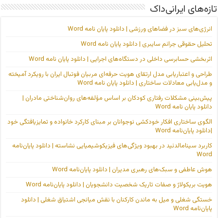
تازه‌های ایرانی‌داک
انرژی‌های سبز در فضاهای ورزشی | دانلود پایان نامه Word
تحلیل حقوقی جرائم سایبری | دانلود پایان نامه Word
اثربخشی حسابرسی داخلی در دستگاه‌های اجرایی | دانلود پایان نامه Word
طراحی و اعتباریابی مدل ارتقای هویت حرفه‌ای مربیان فوتبال ایران با رویکرد آمیخته
و مدل‌یابی معادلات ساختاری | دانلود پایان نامه Word
پیش‌بینی مشکلات رفتاری کودکان بر اساس مؤلفه‌های روان‌شناختی مادران |
دانلود پایان نامه Word
الگوی ساختاری افکار خودکشی نوجوانان بر مبنای کارکرد خانواده و تمایزیافتگی خود
|دانلود پایان‌نامه Word
کاربرد سینامالدئید در بهبود ویژگی‌های فیزیکوشیمیایی نشاسته | دانلود پایان‌نامه
Word
هوش عاطفی و سبک‌های رهبری مدیران | دانلود پایان‌نامه Word
هویت بریکولاژ و صفات تاریک شخصیت دانشجویان | دانلود پایان‌نامه Word
خستگی شغلی و میل به ماندن کارکنان با نقش میانجی اشتیاق شغلی | دانلود
پایان‌نامه Word