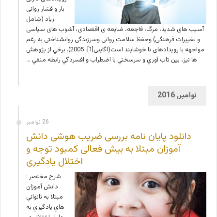
بار و فشار روانی
زیاد (شامل
آسیب های شدید، مرگ، فاجعه، ضایعه ی اقتصادی، آشوب های سیاسی
و تغییرات فرهنگی) وحفظ سلامت روانی وسرزندگی روانشناختی به رغم
مواجهه با رویدادهای نا خوشایند است(اگایبی[1]، 2005). برخي از پژوهش
ها نيز، بين تاب آوري و سرسختي با اضطراب و افسردگي رابطه منفي …
نوامبر, 2016
26 نوامبر
دانلود پایان نامه بررسی ضریب هوشی دانش
آموزان مبتلا به بیش فعالی کمبود توجه و
اختلال یادگیری
شرح مختصر :
دانش آموزان
مبتلا به ناتواني
هاي يادگيري به