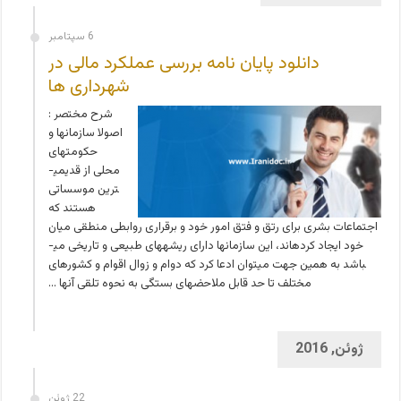
6 سپتامبر
دانلود پایان نامه بررسی عملکرد مالی در
شهرداری ها
شرح مختصر :
اصولا سازمان­ها و
حکومت­های
محلی از قدیمی­
ترین موسساتی
هستند که
اجتماعات بشری برای رتق و فتق امور خود و برقراری روابطی منطقی میان
خود ایجاد کرده­اند، این سازمان­ها دارای ریشه­های طبیعی و تاریخی می­
باشد به همین جهت می­توان ادعا کرد که دوام و زوال اقوام و کشورهای
مختلف تا حد قابل ملاحضه­ای بستگی به نحوه تلقی آنها …
ژوئن, 2016
22 ژوئن