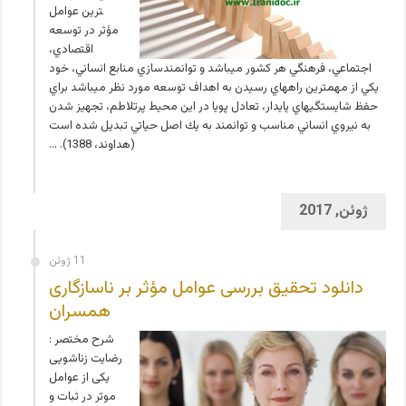
ترين عوامل
مؤثر در توسعه
اقتصادي،
اجتماعي، فرهنگي هر كشور مي­باشد و توانمندسازي منابع انساني، خود
يكي از مهمترين راه­هاي رسيدن به اهداف توسعه مورد نظر مي­باشد براي
حفظ شايستگي­هاي پايدار، تعادل پويا در اين محيط پرتلاطم، تجهيز شدن
به نيروي انساني مناسب و توانمند به يك اصل حياتي تبديل شده است
(هداوند، 1388). …
ژوئن, 2017
11 ژوئن
دانلود تحقیق بررسی عوامل مؤثر بر ناسازگاری
همسران
شرح مختصر :
رضایت زناشویی
یکی از عوامل
موثر در ثبات و