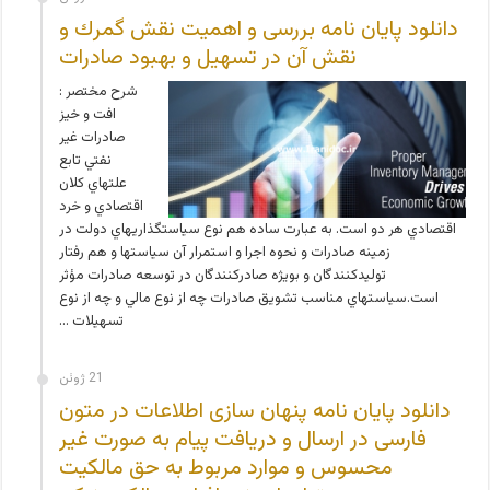
دانلود پایان نامه بررسی و اهمیت نقش گمرك و
نقش آن در تسهیل و بهبود صادرات
شرح مختصر :
افت و خيز
صادرات غير
نفتي تابع
علتهاي كلان
اقتصادي و خرد
اقتصادي هر دو است. به عبارت ساده هم نوع سياستگذاريهاي دولت در
زمينه صادرات و نحوه اجرا و استمرار آن سياستها و هم رفتار
توليدكنندگان و بويژه صادركنندگان در توسعه صادرات مؤثر
است.سياستهاي مناسب تشويق صادرات چه از نوع مالي و چه از نوع
تسهيلات …
21 ژوئن
دانلود پایان نامه پنهان سازی اطلاعات در متون
فارسی در ارسال و دریافت پیام به صورت غیر
محسوس و موارد مربوط به حق مالکیت