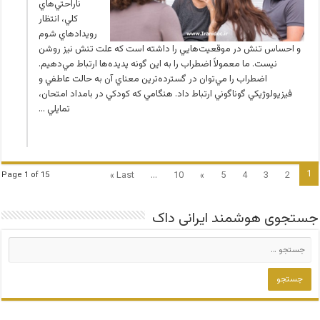
ناراحتي‌هاي
كلي، انتظار
رويدادهاي شوم
و احساس تنش در موقعيت‌هايي را داشته است كه علت تنش نيز روشن
نيست. ما معمولاً اضطراب را به اين گونه پديده‌ها ارتباط مي‌دهيم.
اضطراب را مي‌توان در گسترده‌ترين معناي آن به حالت عاطفي و
فيزيولوژيكي گوناگوني ارتباط داد. هنگامي كه كودكي در بامداد امتحان،
تمايلي …
1
Last »
...
10
»
5
4
3
2
Page 1 of 15
جستجوی هوشمند ایرانی داک