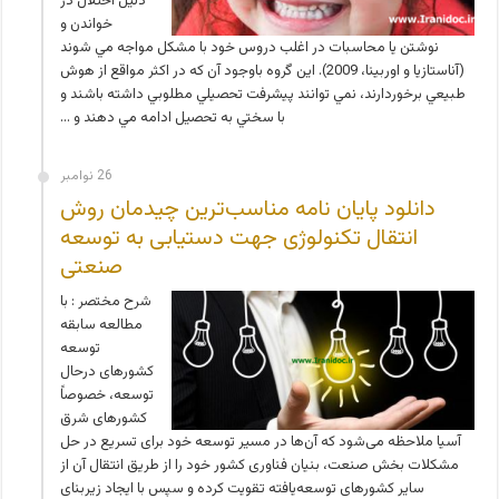
دليل اختلال در
خواندن و
نوشتن يا محاسبات در اغلب دروس خود با مشكل مواجه مي شوند
(آناستازیا و اوربینا، 2009). اين گروه باوجود آن كه در اكثر مواقع از هوش
طبيعي برخوردارند، نمي توانند پيشرفت تحصيلي مطلوبي داشته باشند و
با سختي به تحصيل ادامه مي دهند و …
26 نوامبر
دانلود پایان نامه مناسب‌ترین چیدمان روش
انتقال تکنولوژی جهت دستیابی به توسعه
صنعتی
شرح مختصر : با
مطالعه سابقه
توسعه
کشورهای درحال
توسعه، خصوصاً
کشورهای شرق
آسیا ملاحظه می‌شود که آن‌ها در مسیر توسعه خود برای تسریع در حل
مشکلات بخش صنعت، بنیان فناوری کشور خود را از طریق انتقال آن از
سایر کشورهای توسعه‌یافته تقویت کرده و سپس با ایجاد زیربنای