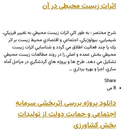
اثرات زیست محیطی در آن
شرح مختصر : به طور كلي اثرات زيست محيطي به تغيير فيزيكي،
شيميايي، بيولوژيكي، اجتماعي و اقتصادي محيط زيست بر اثر
يك يا چند فعاليت اطلاق مي گردد و شناسايي اثرات زيست
محيطي بخش عمده و اصلي را در روند مطالعات زيست محيطي
تشكيل مي دهد. طرح ها و پروژه هاي گردشگري در مراحل آماه
سازي، اجرا و بهره برداري …
Share
8 می
دانلود پروژه بررسی اثربخشی سرمایه
اجتماعی و حمایت دولت از تولیدات
بخش کشاورزی