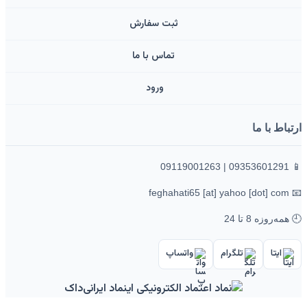
ثبت سفارش
تماس با ما
ورود ‌
ارتباط با ما
📱 09353601291 | 09119001263
📧 feghahati65 [at] yahoo [dot] com
🕘 همه‌روزه 8 تا 24
ایتا
تلگرام
واتساپ