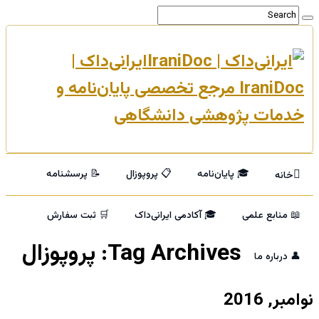
ایرانی‌داک |
IraniDoc مرجع تخصصی پایان‌نامه و
خدمات پژوهشی دانشگاهی
🎓 پایان‌نامه
📋 پروپوزال
📝 پرسشنامه
خانه
📖 منابع علمی
🎓 آکادمی ایرانی‌داک
🛒 ثبت سفارش
Tag Archives:
پروپوزال
👤 درباره ما
نوامبر, 2016