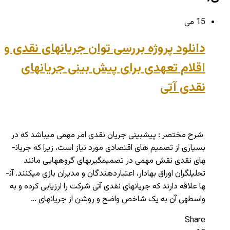
15 می
دانلود پروژه بررسی توان جریانهای نقدی و
اقلام تعهدی برای پیش بینی جریانهای
نقدی آتی
شرح مختصر : پیش­بینی جریان نقدی امر مهمی می­باشد که در
بسیاری از تصمیم­ های اقتصادی مورد نیاز است، زیرا که جریان­
های نقدی نقش مهمی در تصمیم­گیری­های گروه­هایی مانند
تحلیل­گران اوراق بهادار، اعتبار­دهندگان و مدیران بازی می­کنند. آن­
ها علاقه دارند که جریان­های نقدی آتی شرکت را ارزیابی کرده و به
واسطه­ی آن به یک شاخص واضح و روشن از جریان­های …
Share