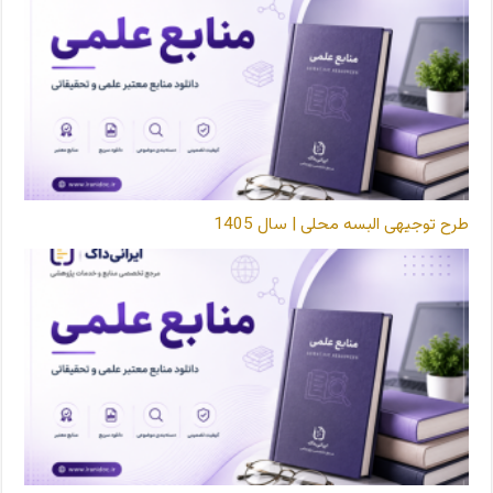
طرح توجیهی البسه محلی | سال 1405