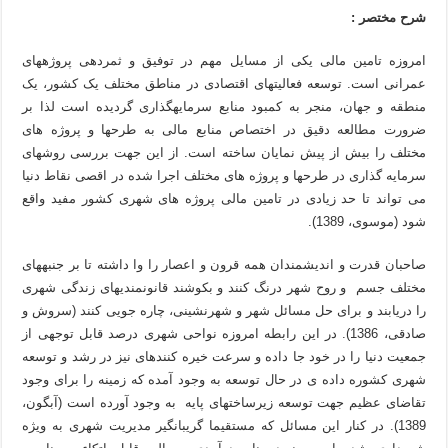
شرح مختصر :
امروزه تامین مالی یکی از مسایل مهم در توفیق و ثمردهی پروژه­های
عمرانی است. توسعه فعالیت­های اقتصادی در مناطق مختلف یک کشور، یک
منطقه و جهان، منجر به کمبود منابع سرمایه­گذاری گردیده است لذا بر
ضرورت مطالعه دقیق در اختصاص منابع مالی به طرحها و پروژه های
مختلف را بیش از پیش نمایان ساخته است. از این جهت بررسی روشهای
سرمایه گذاری در طرحها و پروژه های مختلف اجرا شده در اقصی نقاط دنیا
می تواند تا حد زیادی در تامین مالی پروژه های شهری کشور مفید واقع
شود (موسوی، 1389).
صاحبان قدرت و اندیشمندان همه قرون و اعصار را وا داشته تا بر جنبه­های
مختلف جسم و روح شهر درنگ کنند و بکوشند قانون­مندی­های زندگی شهری
را دریابند و برای حل مسائل شهر و شهرنشینی، چاره جویی کنند (سروش و
صادقی، 1386). در این رابطه امروزه نواحی شهری درصد قابل توجهی از
جمعیت دنیا را در خود جا داده و سرعت خیره ­کننده­ای نیز در رشد و توسعه
شهری کشوره داده ی در حال توسعه به وجود آمده که زمینه را برای وجود
تقاضای عظیم جهت توسعه زیرساخت­های پایه به وجود آورده است (آبگون،
1389). در کنار این مسائل که مستقیما گریبان­گیر مدیریت شهری به ویژه