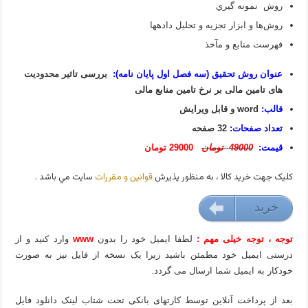
روش نمونه گيري
روش‌ها و ابزار تجزيه و تحليل داده‏ها
فهرست منابع و مآخذ
عنوان روش تحقیق (سه فصل اول پایان نامه):
بررسی تاثیر محدودیت
های تامین مالی بر نرخ تامین منابع مالی
قالب:
word و قابل ویرایش
تعداد صفحات:
32 صفحه
قیمت:
49000 تومان
29000 تومان
کليک جهت خريد کالا ، به منظور پذيرش
قوانين و مقررات
سايت مي باشد .
خريد
29000 تومان
توجه ، توجه خیلی مهم :
لطفا ایمیل خود را بدون
www
وارد کنید و از
درستی ایمیل خود مطمئن باشید زیرا یک نسخه از فایل نیز به صورت
خودکار به ایمیل شما ارسال می گردد.
بعد از پرداخت آنلاین توسط کارتهای بانکی تحت شتاب لینک دانلود فایل