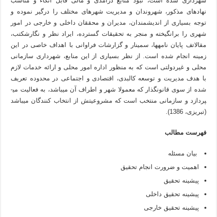
شهرداری شده است، نبود منابع درآمدی و مالی قابل اتکاء و مناسب
نهادهای مذکور، شهروندان و مدیریت شهرهای مختلف را درگیر نموده و
توجه بسیاری از اندیشمندان، مدیران و محققان داخلی و خارجی در امور
شهری را برانگیخته و منجر به تحقیقات گسترده، ایراد نظر و نگارشکتب،
مقالاتف پایان نامه­ها، سمینار و گزارشات فراوانی با اهداف خاصی در این
زمینه انجام شده است. از نظر بسیاری از این منابع، شهرداری سازمانی
محلی و غیردولتی است که به منظور اداره امور محلی و ارائه خدمات لازم
با هدف مدیریت و توسعه کالبدی، اقتصادی و اجتماعی در محدوده تعریف
شده از سوی قانون­گذار که معمولا شهر و اطراف آن می­باشد، به فعالیت می­
پردازد و سازمانی منتخب است که مشروعیتش از انتخاب کنندگان می­باشد
(تبریزی، 1386).
فهرست مطالب
بیان مسئله
اهمیت و ضرورت انجام تحقيق
پیشینه تحقیق
پیشینه تحقیق داخلی
پیشینه تحقیق خارجی