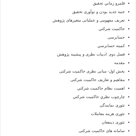
قلمرو زماني تحقيق
جنبه جدید بودن و نوآوری تحقیق
تعريف مفهومی ‌و عملیاتی متغیرهای پژوهش
حاکميت شرکتي
حسابرسی
كميته حسابرسي
فصل دوم: ادبیات نظری و پیشینه پژوهش
مقدمه
بخش اول- مبانی نظری حاکمیت شرکتی
مفاهیم و تعاریف حاکمیت شرکتی
اهميت نظام حاکميت شرکتي
چارچوب نظري حاکميت شرکتي
تئوری نمایندگی
تئوری هزینه معاملات
تئوری ذینفعان
سامانه های حاکمیت شرکتی