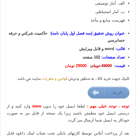
الف. آمار توصیفی
ب. آمار استنباطی
فهرست منابع و مآخذ
عنوان روش تحقیق (سه فصل اول پایان نامه):
حاكميت شركتي و حرفه
حسابرسي
قالب:
word و قابل ویرایش
تعداد صفحات:
102 صفحه
قیمت:
49000 تومان
29000 تومان
کليک جهت خريد کالا ، به منظور پذيرش
قوانين و مقررات
سايت مي باشد .
خريد
29000 تومان
توجه ، توجه خیلی مهم :
لطفا ایمیل خود را بدون
www
وارد کنید و از
درستی ایمیل خود مطمئن باشید زیرا یک نسخه از فایل نیز به صورت
خودکار به ایمیل شما ارسال می گردد.
بعد از پرداخت آنلاین توسط کارتهای بانکی تحت شتاب لینک دانلود فایل