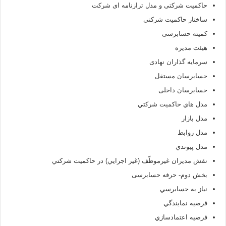
حاکمیت شرکتی و مدل ترازنامه ای شرکت
ساختار حاکمیت شرکتی
کمیته حسابرسی
هیئت مدیره
سرمایه گذاران نهادی
حسابرسان مستقل
حسابرسان داخلی
مدل هاي حاكميت شركتي
مدل بازار
مدل روابط
مدل پيوندي
نقش مديران غيرموظّف (غير اجرايي) در حاکميت شرکتي
بخش دوم- حرفه حسابرسی
نياز به حسابرسي
فرضیه نمايندگي
فرضيه اعتمادسازي