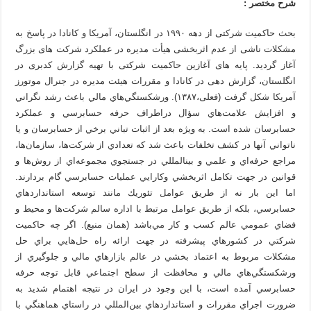
شرح مختصر :
بحث حاکمیت شرکتی از دهه ۱۹۹۰ در انگلستان، آمریکا و کانادا در پاسخ به
مشکلات ناشی از عدم اثربخشی هیأت مدیره در عملکرد شرکت های بزرگ
آغاز گردید. پایه های آغازین حاکمیت شرکتی با تهیه گزارش کدبری در
انگلستان، گزارش دهی در کانادا و مقررات هیئت مدیره در جنرال موتورز
آمریکا شکل گرفت (فعلی،۱۳۸۷). ورشكستگي‌هاي مالي باعث رشد نگراني
و افزايش علامت‌هاي سؤال دراطراف حرفه‌ حسابرسي و عملكرد
حسابرسان شده است. به ويژه بعد از اثبات تباني برخي از حسابرسان و يا
ناتواني آن­ها در كشف تخلفات باعث شد كه تعدادي از شركت‌ها، سازمان‌ها،
مراجع حرفه‌اي و علمي و بين­المللي در جستجوي مجموعه‌اي از روش‌ها و
قوانين در جهت تكامل اثربخشي وكارايي عمليات حسابرسي گام بردارند.
اما اين بار نه از طريق عوامل تئوريك مانند توسعه استانداردهاي
حسابرسي، بلكه از طريق عوامل مرتبط با اداره سالم شركت‌ها و محيط و
فضاي عمومي عالم كسب و كار مي‌باشد (همان منبع). اگر چه حاكميت
شركتي در كشورهاي پيشرفته در جهت ارائه راه حل‌هايي براي حل
مشكلات مربوط به اعتماد بخشي در عالم بازارهاي مالي و جلوگيري از
ورشكستگي‌هاي مالي و محافظت از سطح اجتماعي قابل توجه حرفه
حسابرسي آمده است، با اين وجود در ايران در نتيجه اهتمام شديد به
ضرورت اجراي مقررات و استانداردهاي بين‌‌‌المللي در راستاي هماهنگي با