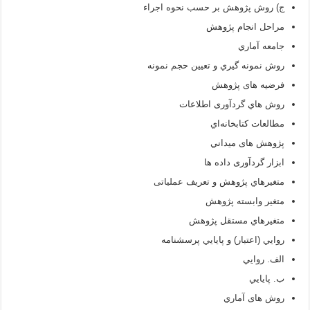
ج) روش پژوهش بر حسب نحوه اجراء
مراحل انجام پژوهش
جامعه آماري
روش نمونه گيري و تعيين حجم نمونه
فرضيه های پژوهش
روش هاي گردآوری اطلاعات
مطالعات کتابخانه‌اي
پژوهش های ميداني
ابزار گردآوری داده ها
متغيرهاي پژوهش و تعریف عملیاتی
متغير وابسته پژوهش
متغيرهاي مستقل پژوهش
روايي (اعتبار) و پايايي پرسشنامه
الف. روايي
ب. پايايي
روش های آماري